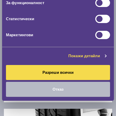
За функционалност
0 км/ч
Статистически
Намери гуми с новия размер
Маркетингови
По марка автомобил
Марка
Покажи детайли
Модел
Разреши всички
Отказ
Покажи гуми