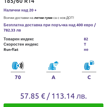
185/60 R14
Налични над 20 +
Всички доставки на
летни гуми
са с нов ДОТ!
Безплатна доставка при поръчка над 400 евро /
782.33 лв
Товарен индекс
82
Скоростен индекс
T
Run-flat
не
70
A
C
57.85 € / 113.14 лв.