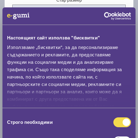
Настоящият сайт използва "бисквитки"
Нов размер
Използваме „бисквитки“, за да персонализираме
съдържанието и рекламите, да предоставяме
функции на социални медии и да анализираме
трафика си. Също така споделяме информация за
начина, по който използвате сайта ни, с
партньорските си социални медии, рекламните си
партньори и партньори за анализ, които може да я
Стар размер
комбинират с друга предоставена им от Вас
0 мм.
информация или с такава, която са събрали от
ползването от Ваша страна на услугите им.
Нов размер
Избор
Строго nеобходими
на
0 мм.
съгласие
Скоростомер при 100
км/ч