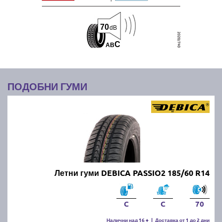
70
dB
C
A
B
ПОДОБНИ ГУМИ
Летни гуми DEBICA PASSIO2 185/60 R14
C
C
70
Налични над 16 +
|
Доставка от 1 до 2 дни