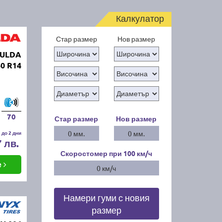
Калкулатор
Стар размер
Нов размер
FULDA
0 R14
70
Стар размер
Нов размер
 до 2 дни
0 мм.
0 мм.
7 лв.
Скоростомер при 100
км/ч
е
0 км/ч
Намери гуми с новия
размер