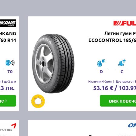
ANKANG
Летни гуми 
60 R14
ECOCONTROL 185/6
70
D
C
 1 до 2 дни
Налични 4 броя
|
Доставка от 1
23 лв.
53.16 € / 103.9
че
виж повеч