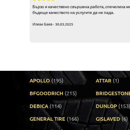
Бързо и качествено свършена работа, спечелиха ме
бъдеще качеството на услугите да не пада.
Илиан Баев - 30.03.2025
APOLLO
(195)
ATTAR
(1)
BFGOODRICH
(215)
BRIDGESTON
DEBICA
(114)
DUNLOP
(153
GENERAL TIRE
(166)
GISLAVED
(6)