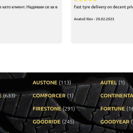
 като клиент. Надявам се за в
Fast tyre delivery on decent pr
Anatoli Iliev - 20.02.2025
AUSTONE
(113)
AUTEL
(1)
E
(633)
COMFORCER
(1)
CONTINENTA
)
FIRESTONE
(291)
FORTUNE
(1
GOODRIDE
(245)
GOODYEAR