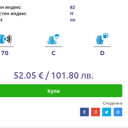
ен индекс
82
стен индекс
H
at
не
70
C
D
52.05 € / 101.80 лв.
Купи
Сподели в