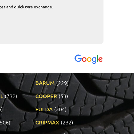
ices and quick tyre exchange.
Приемливо вре
VENDI - 27.04.2
BARUM
(229)
L
(732)
COOPER
(53)
6)
FULDA
(204)
(506)
GRIPMAX
(232)