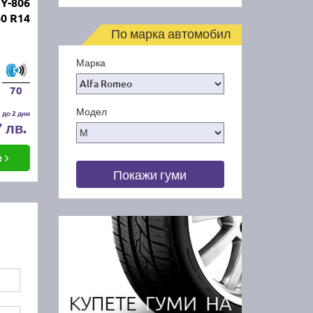
Y-806
60 R14
По марка автомобил
Марка
70
Модел
 до 2 дни
7 лв.
е
Покажи гуми