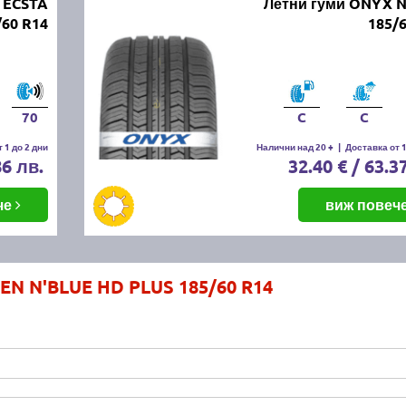
 ECSTA
Летни гуми ONYX N
/60 R14
185/
70
C
C
 1 до 2 дни
Налични над 20 +
|
Доставка от 1
86 лв.
32.40 € / 63.3
че
виж повеч
EN N'BLUE HD PLUS 185/60 R14