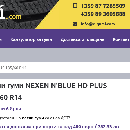
+359 87 7265509
+359 89 3605888
info@e-gumi.com
и
Калкулатор за гуми
Доставка и плащане
Контакт
US 185/60 R14
ни гуми NEXEN N'BLUE HD PLUS
60 R14
ни 6 броя
доставки на
летни гуми
са с нов ДОТ!
тна доставка при поръчка над 400 евро / 782.33 лв