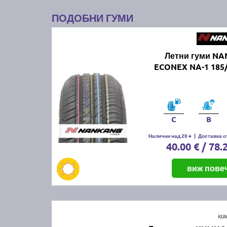
ПОДОБНИ ГУМИ
Летни гуми N
ECONEX NA-1 185/
C
B
Налични над 20 +
|
Доставка от
40.00 € / 78.
виж пове