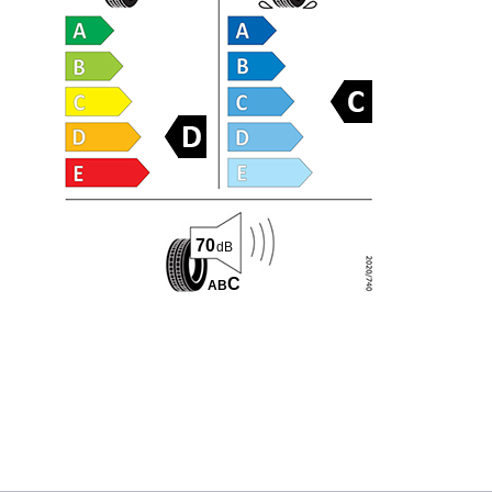
70
dB
C
A
B