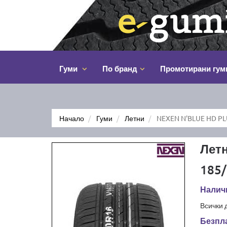
Гуми
По бранд
Промотирани гум
Начало
Гуми
Летни
NEXEN N'BLUE HD PL
Лет
185/
Налич
Всички 
Безпла