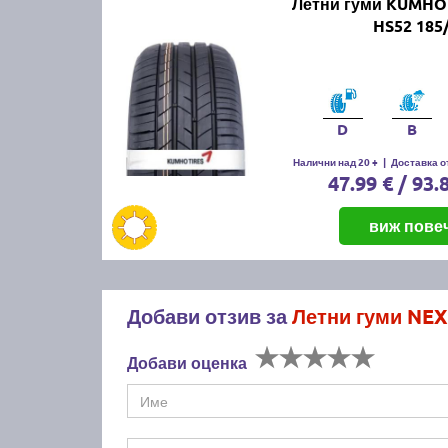
Летни гуми KUMHO
HS52 185
D
B
Налични над 20 +
|
Доставка от
47.99 € / 93.
виж пове
Добави отзив за
Летни гуми NEX
Добави оценка