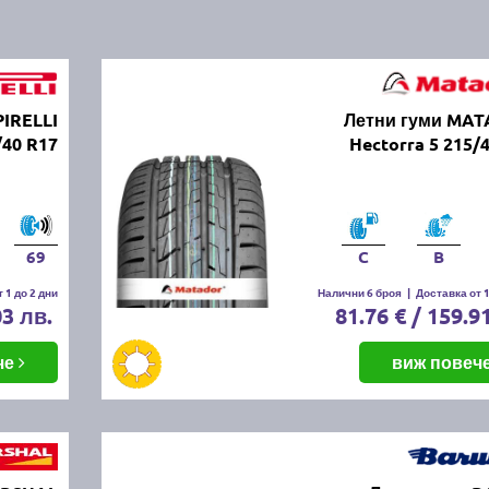
PIRELLI
Летни гуми MA
40 R17
Hectorra 5 215/
69
C
B
 1 до 2 дни
Налични 6 броя
|
Доставка от 1
03 лв.
81.76 € / 159.9
че
виж повеч