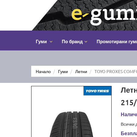
Гуми
По бранд
Промотирани гум
Начало
Гуми
Летни
TOYO PROXES COMFO
Лет
215/
Наличн
Всички 
Безпла