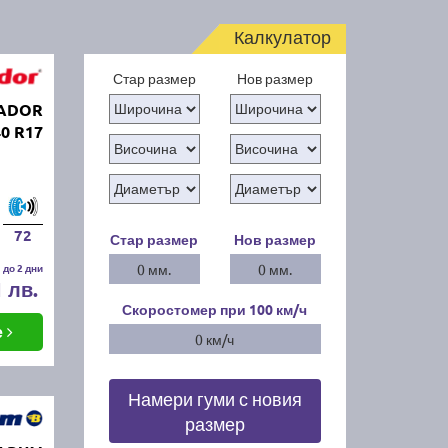
Калкулатор
Стар размер
Нов размер
TADOR
40 R17
72
Стар размер
Нов размер
 до 2 дни
0 мм.
0 мм.
1 лв.
Скоростомер при 100
км/ч
е
0 км/ч
Намери гуми с новия
размер