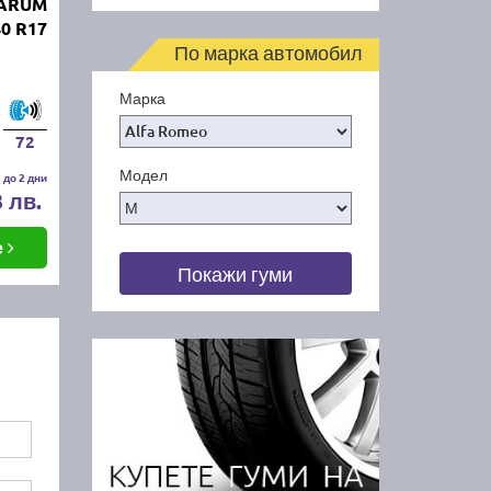
BARUM
0 R17
По марка автомобил
Марка
72
Модел
 до 2 дни
3 лв.
е
Покажи гуми