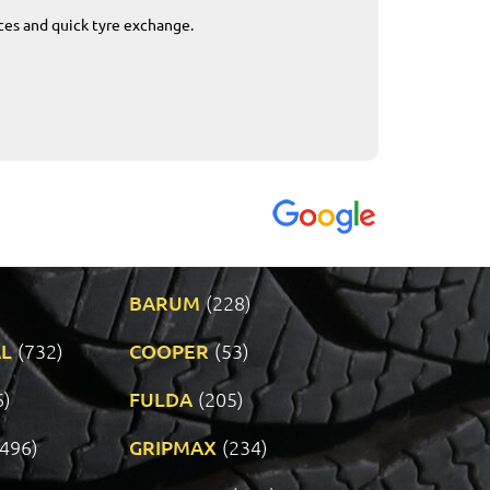
ices and quick tyre exchange.
Приемливо вре
VENDI - 27.04.2
BARUM
(228)
L
(732)
COOPER
(53)
6)
FULDA
(205)
(496)
GRIPMAX
(234)