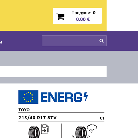
Продукти:
0
0.00 €
и
TOYO
215/40 R17 87V
C1