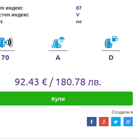
ен индекс
87
стен индекс
V
at
не
70
A
D
92.43 € / 180.78 лв.
Купи
Сподели в