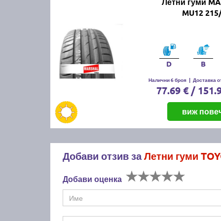
Летни гуми M
MU12 215/
D
B
Налични 6 броя
|
Доставка от
77.69 € / 151.
виж пове
Добави отзив за
Летни гуми TO
Добави оценка