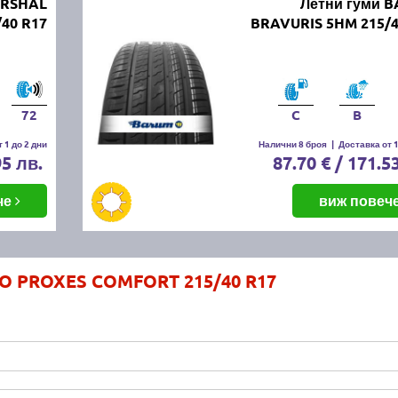
ARSHAL
Летни гуми 
40 R17
BRAVURIS 5HM 215/4
72
C
B
 1 до 2 дни
Налични 8 броя
|
Доставка от 1
95 лв.
87.70 € / 171.5
че
виж повеч
YO PROXES COMFORT 215/40 R17