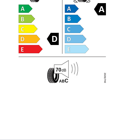
70
dB
C
A
B