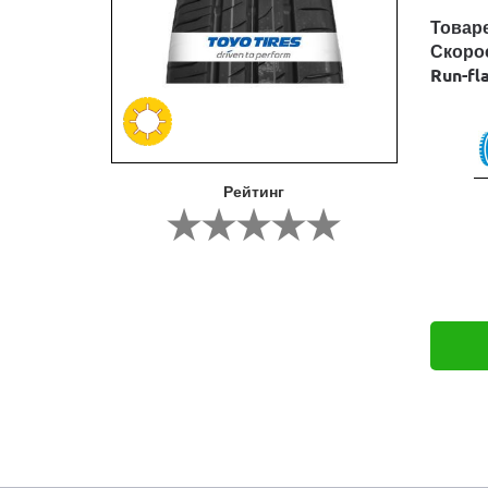
Товар
Скоро
Run-fl
Рейтинг