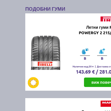
ПОДОБНИ ГУМИ
Летни гуми 
POWERGY 2 215/
B
B
Налични над 20 +
|
Доставка от
143.69 € / 281.
виж пове