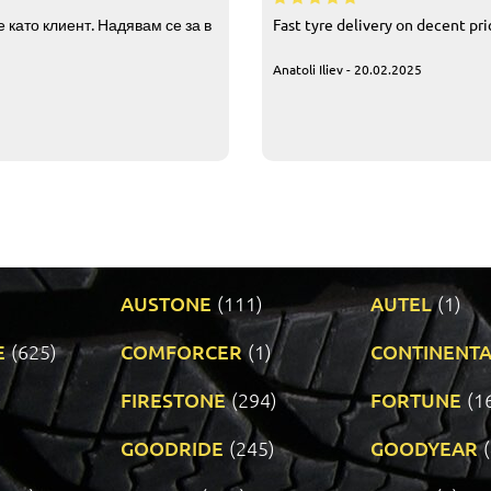
 като клиент. Надявам се за в
Fast tyre delivery on decent pr
Anatoli Iliev - 20.02.2025
AUSTONE
(111)
AUTEL
(1)
E
(625)
COMFORCER
(1)
CONTINENTA
)
FIRESTONE
(294)
FORTUNE
(1
GOODRIDE
(245)
GOODYEAR