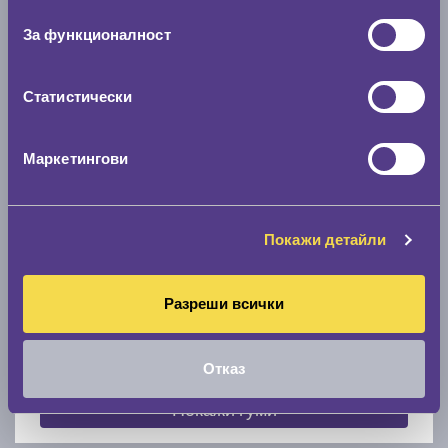
съгласие
0 мм.
За функционалност
Скоростомер при 100
км/ч
0 км/ч
Статистически
Намери гуми с новия размер
Маркетингови
По марка автомобил
Покажи детайли
Марка
Разреши всички
Модел
Отказ
Покажи гуми