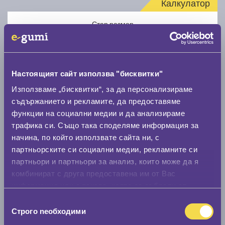
Калкулатор
Стар размер
Настоящият сайт използва "бисквитки"
Използваме „бисквитки“, за да персонализираме
Нов размер
съдържанието и рекламите, да предоставяме
функции на социални медии и да анализираме
трафика си. Също така споделяме информация за
начина, по който използвате сайта ни, с
партньорските си социални медии, рекламните си
партньори и партньори за анализ, които може да я
комбинират с друга предоставена им от Вас
Стар размер
информация или с такава, която са събрали от
0 мм.
ползването от Ваша страна на услугите им.
Избор
Строго nеобходими
Нов размер
на