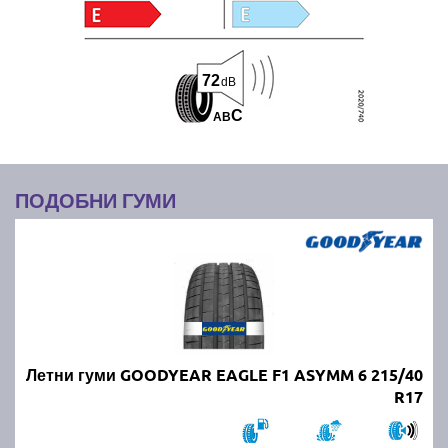
72
dB
C
A
B
ПОДОБНИ ГУМИ
Летни гуми GOODYEAR EAGLE F1 ASYMM 6 215/40
R17