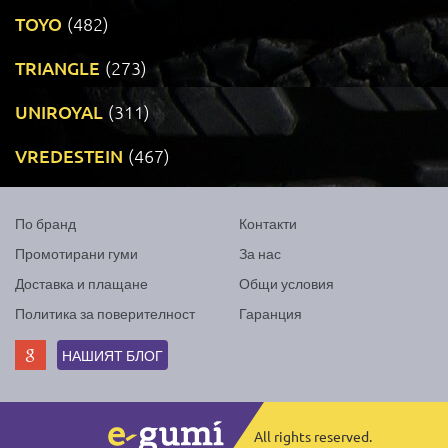
TOYO
(482)
TRIANGLE
(273)
UNIROYAL
(311)
VREDESTEIN
(467)
По бранд
Контакти
Промотирани гуми
За нас
Доставка и плащане
Общи условия
Политика за поверителност
Гаранция
НАШИЯТ БЛОГ
All rights reserved.