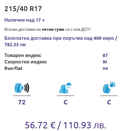
215/40 R17
Налични над 17 +
Всички доставки на
летни гуми
са с нов ДОТ!
Безплатна доставка при поръчка над 400 евро /
782.33 лв
Товарен индекс
87
Скоростен индекс
W
Run-flat
не
72
C
C
56.72 € / 110.93 лв.