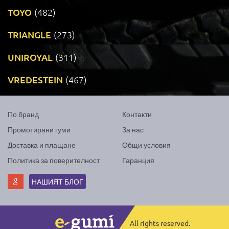
TOYO
(482)
TRIANGLE
(273)
UNIROYAL
(311)
VREDESTEIN
(467)
По бранд
Контакти
Промотирани гуми
За нас
Доставка и плащане
Общи условия
Политика за поверителност
Гаранция
НАШИЯТ БЛОГ
All rights reserved.