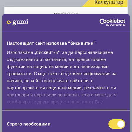
Калкулатор
Стар размер
Настоящият сайт използва "бисквитки"
Използваме „бисквитки“, за да персонализираме
Нов размер
съдържанието и рекламите, да предоставяме
функции на социални медии и да анализираме
трафика си. Също така споделяме информация за
начина, по който използвате сайта ни, с
партньорските си социални медии, рекламните си
партньори и партньори за анализ, които може да я
комбинират с друга предоставена им от Вас
Стар размер
информация или с такава, която са събрали от
0 мм.
ползването от Ваша страна на услугите им.
Избор
Строго nеобходими
Нов размер
на