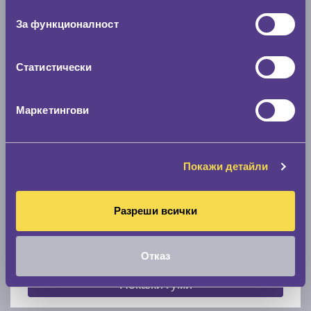
съгласие
0 мм.
За функционалност
Скоростомер при 100
км/ч
0 км/ч
Статистически
Намери гуми с новия размер
Маркетингови
По марка автомобил
Покажи детайли
Марка
Разреши всички
Модел
Отказ
Покажи гуми