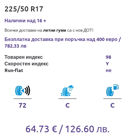
225/50 R17
Налични над 16 +
Всички доставки на
летни гуми
са с нов ДОТ!
Безплатна доставка при поръчка над 400 евро /
782.33 лв
Товарен индекс
98
Скоростен индекс
Y
Run-flat
не
72
C
C
64.73 € / 126.60 лв.