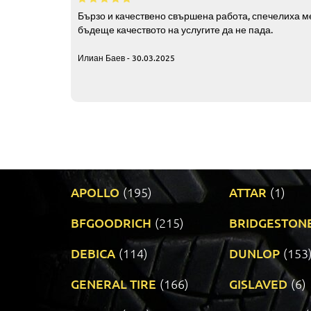
Бързо и качествено свършена работа, спечелиха ме
бъдеще качеството на услугите да не пада.
Илиан Баев - 30.03.2025
APOLLO
(195)
ATTAR
(1)
BFGOODRICH
(215)
BRIDGESTON
DEBICA
(114)
DUNLOP
(153
GENERAL TIRE
(166)
GISLAVED
(6)