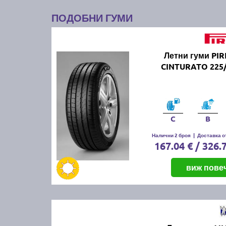
ПОДОБНИ ГУМИ
Летни гуми PIR
CINTURATO 225/
C
B
Налични 2 броя
|
Доставка от
167.04 € / 326.
виж пове