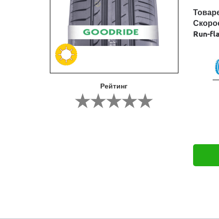
Товар
Скоро
Run-fl
Рейтинг