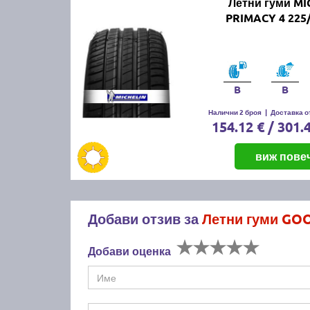
Летни гуми MI
PRIMACY 4 225
B
B
Налични 2 броя
|
Доставка от
154.12 € / 301.
виж пове
Добави отзив за
Летни гуми GOO
Добави оценка