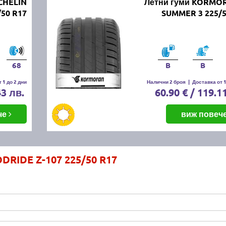
CHELIN
Летни гуми KORMO
/50 R17
SUMMER 3 225/5
68
B
B
 1 до 2 дни
Налични 2 броя
|
Доставка от 1
43 лв.
60.90 € / 119.1
че
виж повеч
DRIDE Z-107 225/50 R17