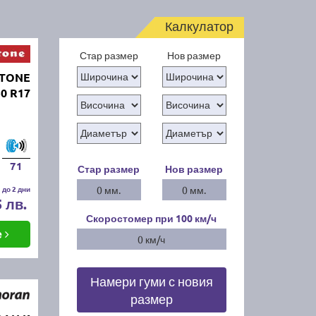
Калкулатор
Стар размер
Нов размер
STONE
0 R17
71
Стар размер
Нов размер
 до 2 дни
0 мм.
0 мм.
5 лв.
Скоростомер при 100
км/ч
е
0 км/ч
Намери гуми с новия
размер