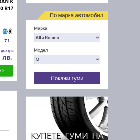
RAN K
0 R17
По марка автомобил
Марка
71
Модел
 до 2 дни
1 лв.
е
Покажи гуми