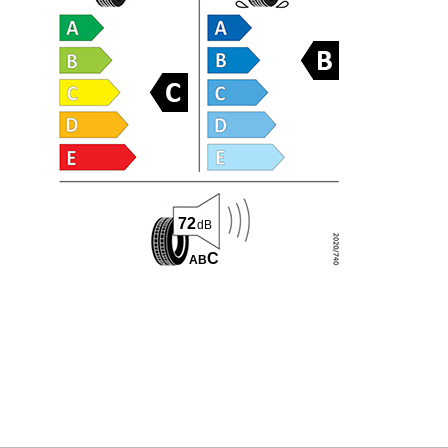
72
dB
C
A
B