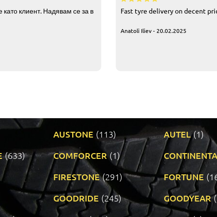
 като клиент. Надявам се за в
Fast tyre delivery on decent pr
Anatoli Iliev - 20.02.2025
AUSTONE
(113)
AUTEL
(1)
E
(633)
COMFORCER
(1)
CONTINENTA
)
FIRESTONE
(291)
FORTUNE
(1
GOODRIDE
(245)
GOODYEAR