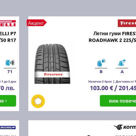
Акцент
ELLI P7
Летни гуми FIRE
50 R17
ROADHAWK 2 225/5
71
B
A
 1 до 2 дни
Налични 2 броя
|
Доставка от 1
70 лв.
103.00 € / 201.4
че
виж повеч