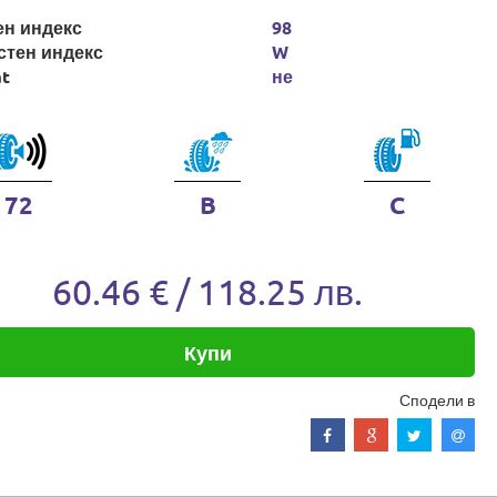
ен индекс
98
стен индекс
W
at
не
72
B
C
60.46 € / 118.25 лв.
Купи
Сподели в