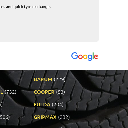
ices and quick tyre exchange.
Приемливо вре
VENDI - 27.04.2
BARUM
(229)
L
(732)
COOPER
(53)
6)
FULDA
(204)
(506)
GRIPMAX
(232)