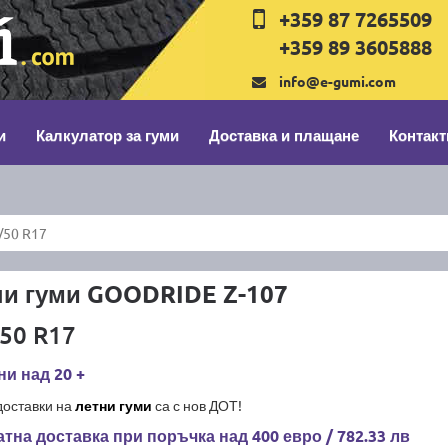
+359 87 7265509
+359 89 3605888
info@e-gumi.com
и
Калкулатор за гуми
Доставка и плащане
Контакт
/50 R17
ни гуми GOODRIDE Z-107
50 R17
и над 20 +
доставки на
летни гуми
са с нов ДОТ!
тна доставка при поръчка над 400 евро / 782.33 лв