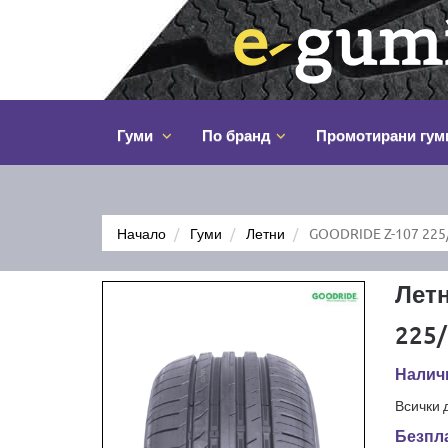
Гуми
По бранд
Промотирани гум
Начало
Гуми
Летни
GOODRIDE Z-107 225
Лет
225/
Наличн
Всички 
Безпла