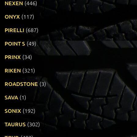
NEXEN
(446)
ONYX
(117)
PIRELLI
(687)
POINT S
(49)
PRINX
(34)
RIKEN
(321)
ROADSTONE
(3)
SAVA
(1)
SONIX
(192)
TAURUS
(302)