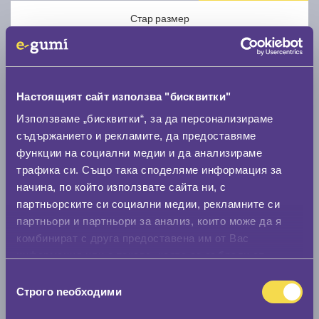
Стар размер
Настоящият сайт използва "бисквитки"
Използваме „бисквитки“, за да персонализираме
Нов размер
съдържанието и рекламите, да предоставяме
функции на социални медии и да анализираме
трафика си. Също така споделяме информация за
начина, по който използвате сайта ни, с
партньорските си социални медии, рекламните си
партньори и партньори за анализ, които може да я
Стар размер
комбинират с друга предоставена им от Вас
информация или с такава, която са събрали от
0 мм.
ползването от Ваша страна на услугите им.
Избор
Нов размер
Строго nеобходими
на
0 мм.
съгласие