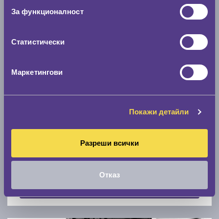
Скоростомер при 100
км/ч
За функционалност
0 км/ч
Статистически
Намери гуми с новия размер
Маркетингови
По марка автомобил
Марка
Покажи детайли
Разреши всички
Модел
Отказ
Покажи гуми