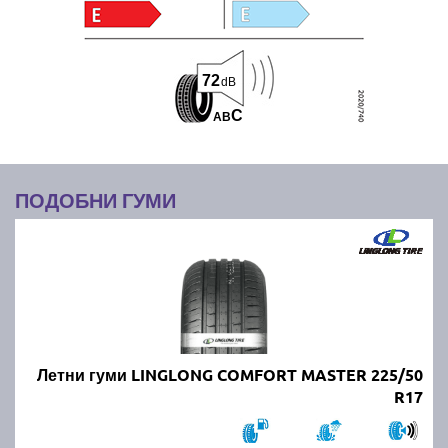
72
dB
C
A
B
ПОДОБНИ ГУМИ
Летни гуми LINGLONG COMFORT MASTER 225/50
R17