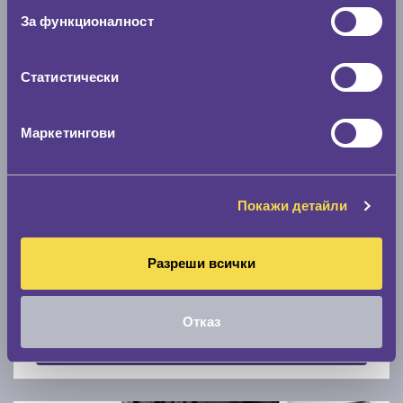
Скоростомер при 100
км/ч
За функционалност
0 км/ч
Статистически
Намери гуми с новия размер
Маркетингови
По марка автомобил
Марка
Покажи детайли
Разреши всички
Модел
Отказ
Покажи гуми