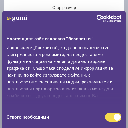
Стар размер
Настоящият сайт използва "бисквитки"
Използваме „бисквитки“, за да персонализираме
Нов размер
съдържанието и рекламите, да предоставяме
функции на социални медии и да анализираме
трафика си. Също така споделяме информация за
начина, по който използвате сайта ни, с
партньорските си социални медии, рекламните си
партньори и партньори за анализ, които може да я
Стар размер
комбинират с друга предоставена им от Вас
информация или с такава, която са събрали от
0 мм.
ползването от Ваша страна на услугите им.
Избор
Нов размер
Строго nеобходими
на
0 мм.
съгласие