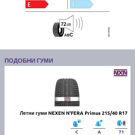
72
dB
C
A
B
ПОДОБНИ ГУМИ
Летни гуми NEXEN N'FERA Primus 215/40 R17
C
A
71