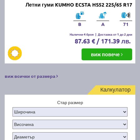
Летни гуми KUMHO ECSTA HS52 225/65 R17
B
A
71
Налични 4 броя
|
Доставка от 1 до 2 дни
87.63 € / 171.39 лв.
виж повече
виж всички от размера
Калкулатор
Стар размер