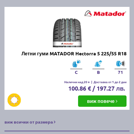
Летни гуми MATADOR Hectorra 5 225/55 R18
C
B
71
Налични над 20 +
|
Доставка от 1 до 2 дни
100.86 € / 197.27 лв.
виж повече
виж всички от размера