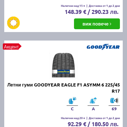
Летните гуми се считат за износени, когато
Налични над 15 +
|
Доставка от 1 до 2 дни
148.39 € / 290.23 лв.
дълбочината на протектора падне под 1.6 мм.
Въпреки това, за по-добро сцепление и
безопасност се препоръчва смяната им при
виж повече
дълбочина под 3 мм.
ПРОЧЕТИ ОЩЕ:
Има ли закон за зимни гуми в
Акцент
България?
Можем ли да шофираме със
зимни гуми през лятото?
Летни гуми GOODYEAR EAGLE F1 ASYMM 6 225/45
Въпреки че е законно, не се препоръчва, защото
R17
зимните гуми са направени от по-мека смес, която
се износва по-бързо при високи температури.
Освен това, те имат по-дълъг спирачен път и по-
C
A
69
слабо сцепление на суха и мокра настилка през
Налични над 20 +
|
Доставка от 1 до 2 дни
лятото.
92.29 € / 180.50 лв.