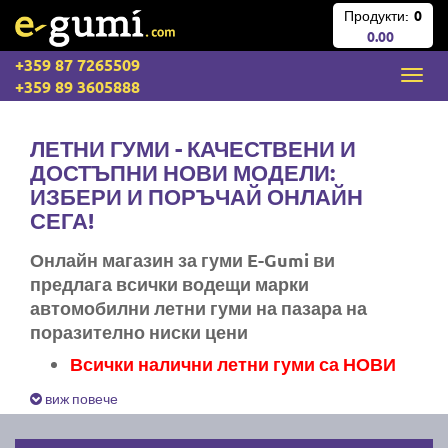
Продукти:
0
0.00
+359 87 7265509
+359 89 3605888
ЛЕТНИ ГУМИ - КАЧЕСТВЕНИ И
ДОСТЪПНИ НОВИ МОДЕЛИ:
ИЗБЕРИ И ПОРЪЧАЙ ОНЛАЙН
СЕГА!
Онлайн магазин за гуми E-Gumi ви
предлага всички водещи марки
автомобилни летни гуми на пазара на
поразително ниски цени
Всички налични летни гуми са НОВИ
Експресна доставка за цяла България
виж повече
Ние не изпращаме стари гуми