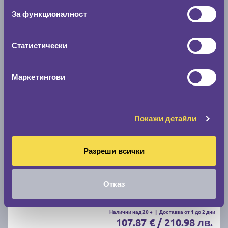
Налични над 20 +
|
Доставка от 1 до 2 дни
За функционалност
63.49 € / 124.18 лв.
виж повече
Статистически
Маркетингови
Покажи детайли
Разреши всички
Зимни гуми CONTINENTAL WinterContact TS 870
205/55 R16
Отказ
C
B
70
Налични над 20 +
|
Доставка от 1 до 2 дни
107.87 € / 210.98 лв.