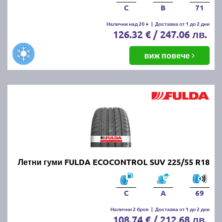
C
B
71
Налични над 20 +
|
Доставка от 1 до 2 дни
126.32 € / 247.06 лв.
виж повече
Летни гуми FULDA ECOCONTROL SUV 225/55 R18
C
A
69
Налични 2 броя
|
Доставка от 1 до 2 дни
108.74 € / 212.68 лв.