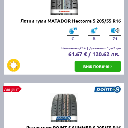
Летни гуми MATADOR Hectorra 5 205/55 R16
C
B
71
Налични над 20 +
|
Доставка от 1 до 2 дни
61.67 € / 120.62 лв.
виж повече
Акцент
Летни гуми POINT S SUMMER S 205/55 R16