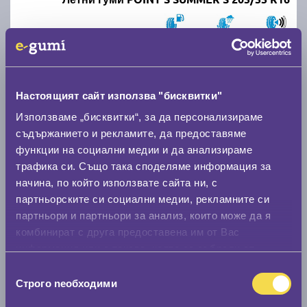
C
B
71
Налични над 20 +
|
Доставка от 1 до 2 дни
68.00 € / 133.00 лв.
Настоящият сайт използва "бисквитки"
виж повече
Използваме „бисквитки“, за да персонализираме
съдържанието и рекламите, да предоставяме
функции на социални медии и да анализираме
трафика си. Също така споделяме информация за
начина, по който използвате сайта ни, с
партньорските си социални медии, рекламните си
партньори и партньори за анализ, които може да я
комбинират с друга предоставена им от Вас
информация или с такава, която са събрали от
Летни гуми UNIROYAL RainSport 5 205/55 R16
ползването от Ваша страна на услугите им.
Избор
Строго nеобходими
на
C
A
71
съгласие