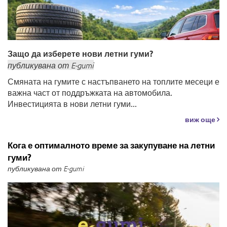
Защо да изберете нови летни гуми?
публикувана
от
E-gumi
Смяната на гумите с настъпването на топлите месеци е
важна част от поддръжката на автомобила.
Инвестицията в нови летни гуми...
виж още
Кога е оптималното време за закупуване на летни
гуми?
публикувана от E-gumi