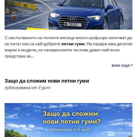
С настъпването на топлите месеци много шофьори започват да
се питат кои са най-добрите
летни гуми
. На пазара има десетки
марки и модели, но независимите тестове дават най-ясна
представа за...
виж още
Защо да сложим нови летни гуми
публикувана от E-gumi