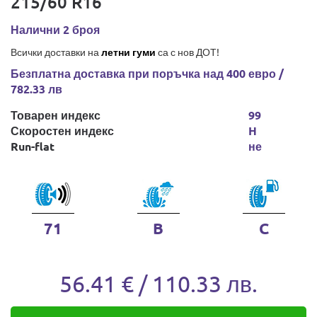
215/60 R16
Налични 2 броя
Всички доставки на
летни гуми
са с нов ДОТ!
Безплатна доставка при поръчка над 400 евро /
782.33 лв
Товарен индекс
99
Скоростен индекс
H
Run-flat
не
71
B
C
56.41 € / 110.33 лв.