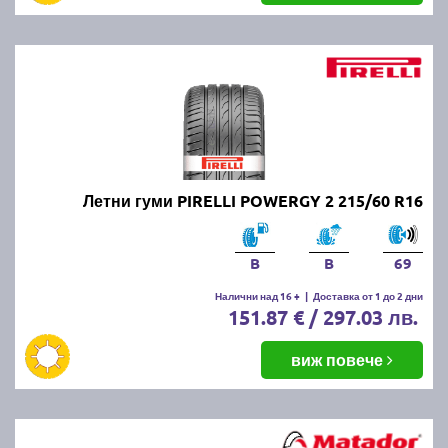
Летни гуми PIRELLI POWERGY 2 215/60 R16
B
B
69
Налични над 16 +
|
Доставка от 1 до 2 дни
151.87 € / 297.03 лв.
виж повече