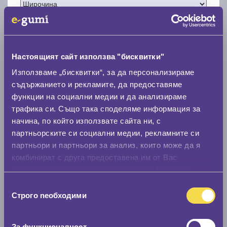
Настоящият сайт използва "бисквитки"
Нов размер
Използваме „бисквитки“, за да персонализираме
съдържанието и рекламите, да предоставяме
функции на социални медии и да анализираме
трафика си. Също така споделяме информация за
начина, по който използвате сайта ни, с
партньорските си социални медии, рекламните си
Стар размер
партньори и партньори за анализ, които може да я
комбинират с друга предоставена им от Вас
0 мм.
информация или с такава, която са събрали от
Нов размер
ползването от Ваша страна на услугите им.
Избор
0 мм.
Строго nеобходими
на
съгласие
Скоростомер при 100
км/ч
За функционалност