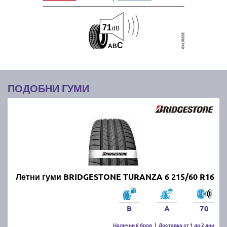
71
dB
C
A
B
ПОДОБНИ ГУМИ
Летни гуми BRIDGESTONE TURANZA 6 215/60 R16
B
A
70
Налични 6 броя
|
Доставка от 1 до 2 дни