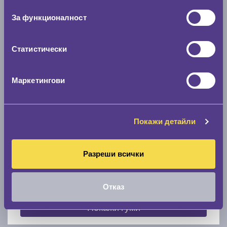
съгласие
0 мм.
За функционалност
Скоростомер при 100
км/ч
0 км/ч
Статистически
Намери гуми с новия размер
Маркетингови
По марка автомобил
Покажи детайли
Марка
Разреши всички
Модел
Отказ
Покажи гуми