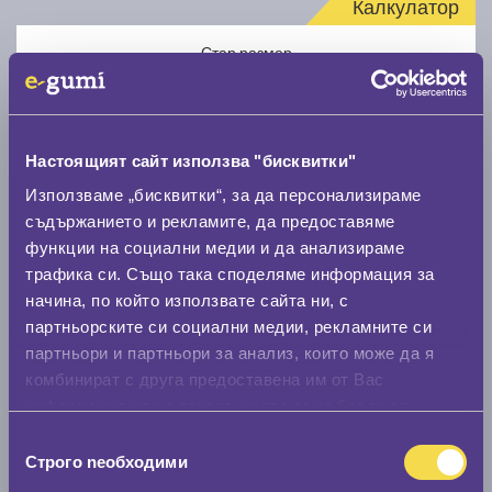
Калкулатор
Стар размер
Настоящият сайт използва "бисквитки"
Използваме „бисквитки“, за да персонализираме
Нов размер
съдържанието и рекламите, да предоставяме
функции на социални медии и да анализираме
трафика си. Също така споделяме информация за
начина, по който използвате сайта ни, с
партньорските си социални медии, рекламните си
партньори и партньори за анализ, които може да я
комбинират с друга предоставена им от Вас
Стар размер
информация или с такава, която са събрали от
0 мм.
ползването от Ваша страна на услугите им.
Избор
Строго nеобходими
Нов размер
на