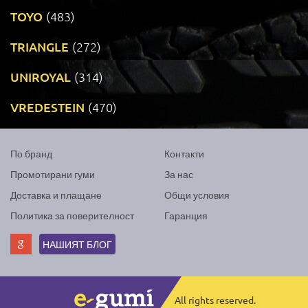
TOYO
(483)
TRIANGLE
(272)
UNIROYAL
(314)
VREDESTEIN
(470)
По бранд
Контакти
Промотирани гуми
За нас
Доставка и плащане
Общи условия
Политика за поверителност
Гаранция
НАШИЯТ БЛОГ
All rights reserved.