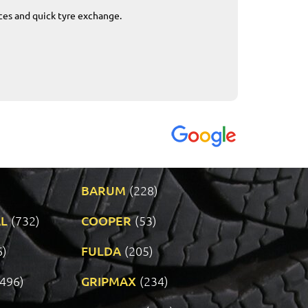
ices and quick tyre exchange.
Приемливо вре
VENDI - 27.04.2
BARUM
(228)
L
(732)
COOPER
(53)
6)
FULDA
(205)
(496)
GRIPMAX
(234)