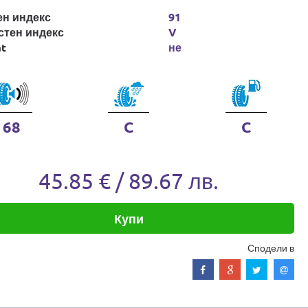
ен индекс
91
стен индекс
V
at
не
68
C
C
45.85 € / 89.67 лв.
Купи
Сподели в