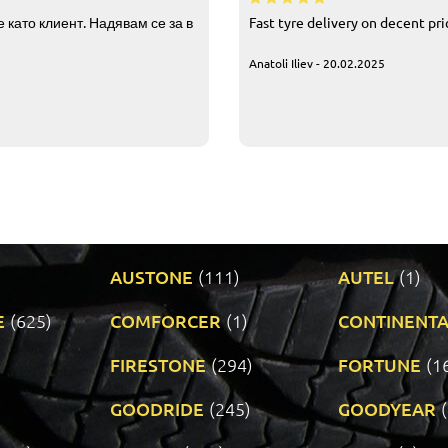
 като клиент. Надявам се за в
Fast tyre delivery on decent pr
Anatoli Iliev - 20.02.2025
AUSTONE
(111)
AUTEL
(1)
E
(625)
COMFORCER
(1)
CONTINENTA
)
FIRESTONE
(294)
FORTUNE
(1
GOODRIDE
(245)
GOODYEAR