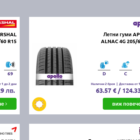
ARSHAL
Летни гуми A
60 R15
ALNAC 4G 205/6
69
D
C
 1 до 2 дни
Налични 2 броя
|
Доставка от 1
29 лв.
63.57 € / 124.3
че
виж повеч