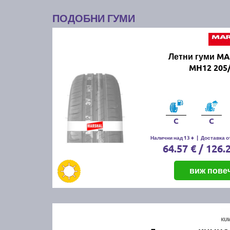
ПОДОБНИ ГУМИ
Летни гуми M
MH12 205/
C
C
Налични над 13 +
|
Доставка от
64.57 € / 126.
виж пове