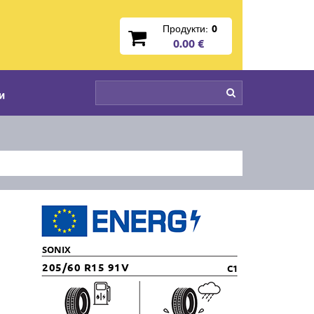
Продукти:
0
0.00 €
и
SONIX
205/60 R15 91V
C1