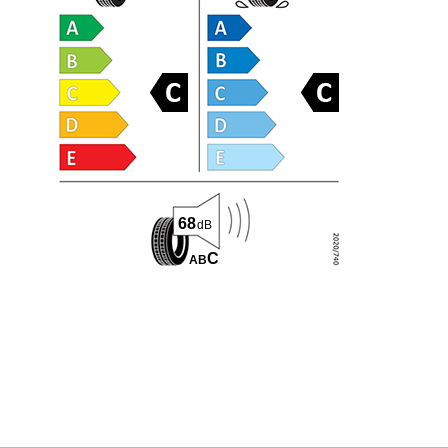
68
dB
C
A
B