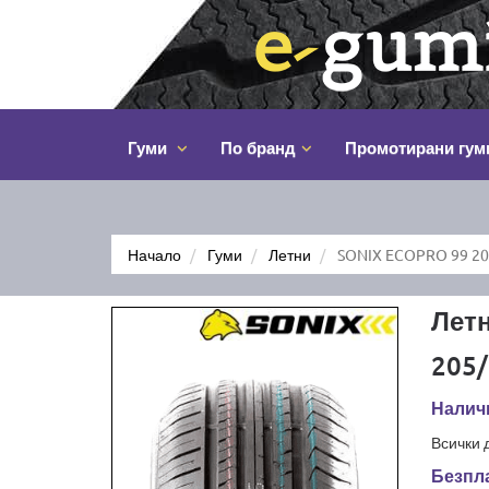
Гуми
По бранд
Промотирани гум
Начало
Гуми
Летни
SONIX ECOPRO 99 20
Лет
205/
Наличн
Всички 
Безпла