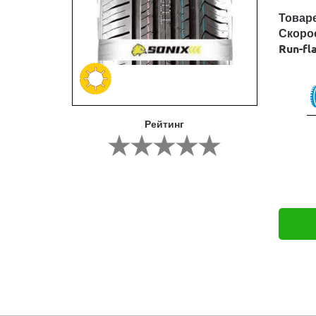
Товар
Скоро
Run-fl
Рейтинг