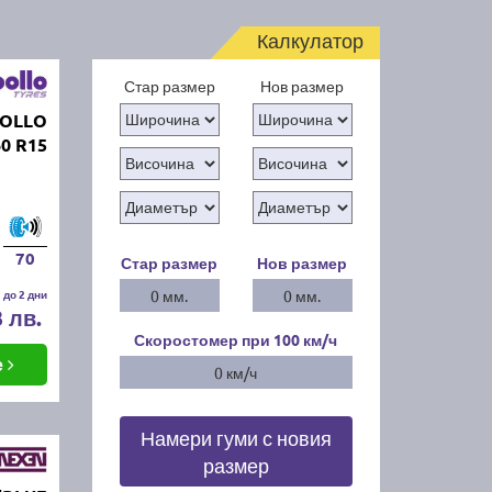
Калкулатор
Стар размер
Нов размер
POLLO
0 R15
70
Стар размер
Нов размер
 до 2 дни
0 мм.
0 мм.
3 лв.
Скоростомер при 100
км/ч
е
0 км/ч
Намери гуми с новия
размер