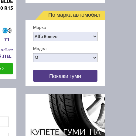
'BLUE
60 R15
По марка автомобил
Марка
71
Модел
 до 2 дни
4 лв.
е
Покажи гуми