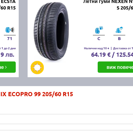
 ECSTA
Летни гуми NEXEN N
/60 R15
S 205/
71
C
B
 1 до 2 дни
Налични над 10 +
|
Доставка от 1
19 лв.
64.19 € / 125.5
че
виж повеч
IX ECOPRO 99 205/60 R15