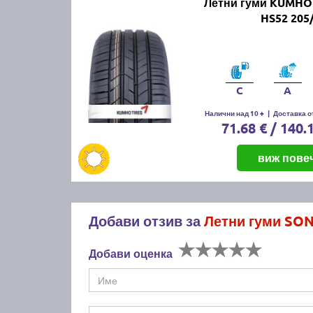
Летни гуми KUMHO
HS52 205
C
A
Налични над 10 +
|
Доставка от
71.68 € / 140.
виж пове
Добави отзив за
Летни гуми SON
Добави оценка