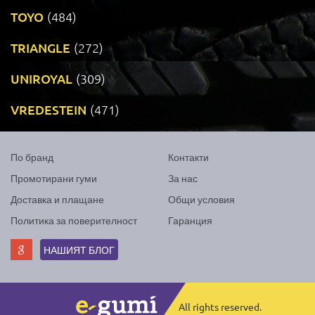
TOYO
(484)
TRIANGLE
(272)
UNIROYAL
(309)
VREDESTEIN
(471)
По бранд
Контакти
Промотирани гуми
За нас
Доставка и плащане
Общи условия
Политика за поверителност
Гаранция
НАШИЯТ БЛОГ
All rights reserved.