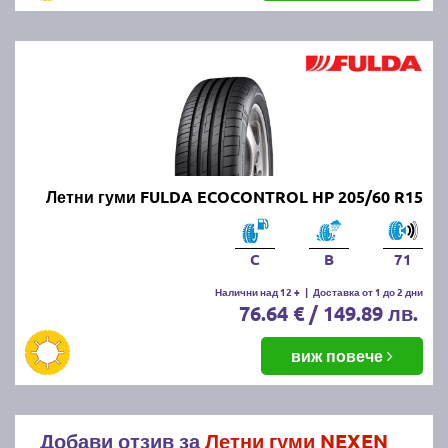
Летни гуми FULDA ECOCONTROL HP 205/60 R15
C
B
71
Налични над 12 +
|
Доставка от 1 до 2 дни
76.64 € / 149.89 лв.
виж повече
Добави отзив за
Летни гуми NEXEN