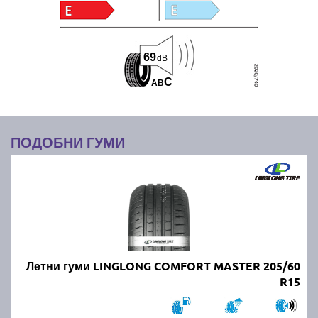
69
dB
C
A
B
ПОДОБНИ ГУМИ
Летни гуми LINGLONG COMFORT MASTER 205/60
R15