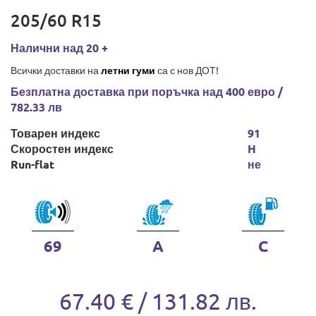
205/60 R15
Налични над 20 +
Всички доставки на
летни гуми
са с нов ДОТ!
Безплатна доставка при поръчка над 400 евро /
782.33 лв
Товарен индекс
91
Скоростен индекс
H
Run-flat
не
69
A
C
67.40 € / 131.82 лв.