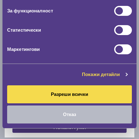
съгласие
0 мм.
За функционалност
Скоростомер при 100
км/ч
0 км/ч
Статистически
Намери гуми с новия размер
Маркетингови
По марка автомобил
Покажи детайли
Марка
Разреши всички
Модел
Отказ
Покажи гуми