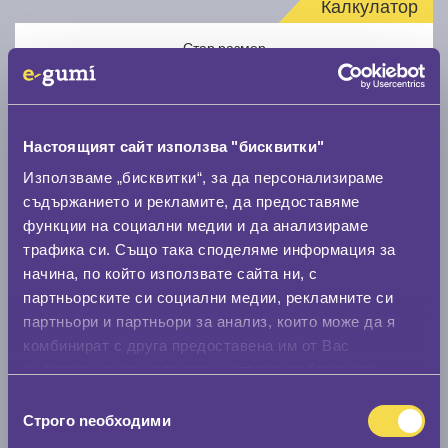
Калкулатор
Стар размер
Настоящият сайт използва "бисквитки"
Използваме „бисквитки“, за да персонализираме
Нов размер
съдържанието и рекламите, да предоставяме
функции на социални медии и да анализираме
трафика си. Също така споделяме информация за
начина, по който използвате сайта ни, с
партньорските си социални медии, рекламните си
партньори и партньори за анализ, които може да я
комбинират с друга предоставена им от Вас
Стар размер
информация или с такава, която са събрали от
0 мм.
ползването от Ваша страна на услугите им.
Избор
Строго nеобходими
Нов размер
на