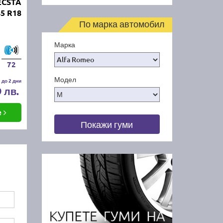
ECSTA
45 R18
По марка автомобил
Марка
72
Модел
 до 2 дни
9 лв.
е
Покажи гуми