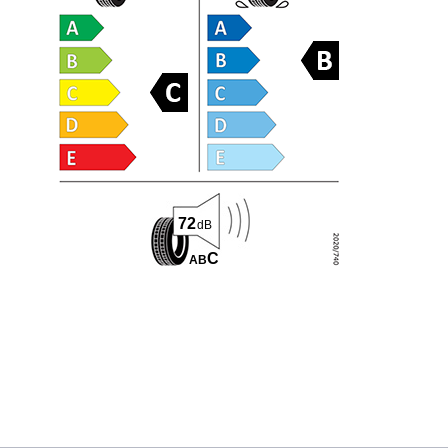
72
dB
C
A
B