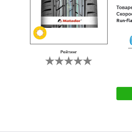
Товар
Скоро
Run-fl
Рейтинг