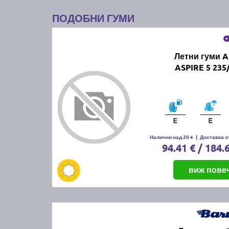
ПОДОБНИ ГУМИ
Летни гуми 
ASPIRE 5 235
E
E
Налични над 20 +
|
Доставка от
94.41 € / 184.
виж пове