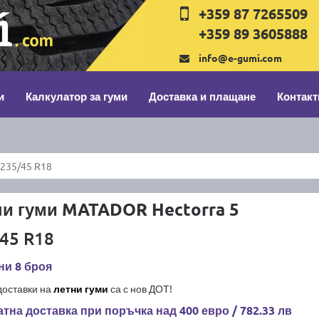
+359 87 7265509
+359 89 3605888
info@e-gumi.com
и
Калкулатор за гуми
Доставка и плащане
Контакт
235/45 R18
ни гуми MATADOR Hectorra 5
45 R18
ни 8 броя
доставки на
летни гуми
са с нов ДОТ!
тна доставка при поръчка над 400 евро / 782.33 лв