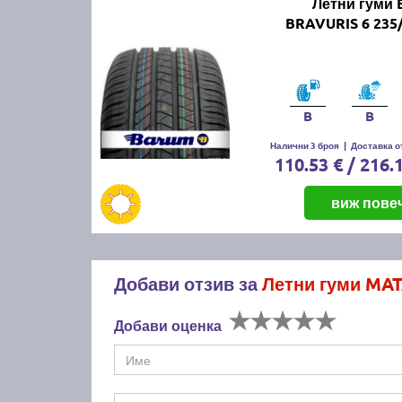
Летни гуми
BRAVURIS 6 235
B
B
Налични 3 броя
|
Доставка от
110.53 € / 216.
виж пове
Добави отзив за
Летни гуми MAT
Добави оценка