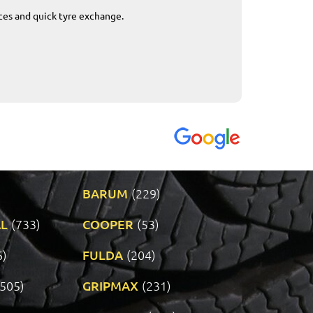
ices and quick tyre exchange.
Приемливо вре
VENDI - 27.04.2
BARUM
(229)
L
(733)
COOPER
(53)
6)
FULDA
(204)
(505)
GRIPMAX
(231)