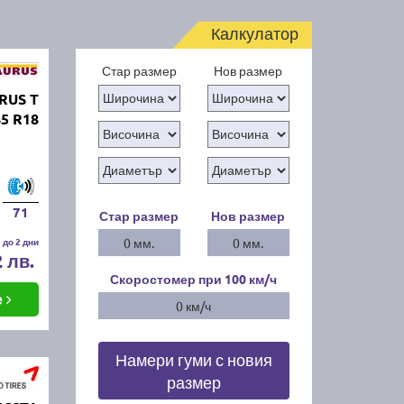
Калкулатор
Стар размер
Нов размер
RUS T
5 R18
71
Стар размер
Нов размер
 до 2 дни
0 мм.
0 мм.
2 лв.
Скоростомер при 100
км/ч
е
0 км/ч
Намери гуми с новия
размер