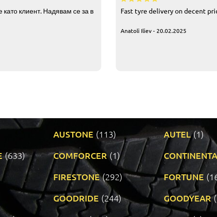
 като клиент. Надявам се за в
Fast tyre delivery on decent pr
Anatoli Iliev - 20.02.2025
AUSTONE
(113)
AUTEL
(1)
E
(633)
COMFORCER
(1)
CONTINENTA
)
FIRESTONE
(292)
FORTUNE
(1
GOODRIDE
(244)
GOODYEAR