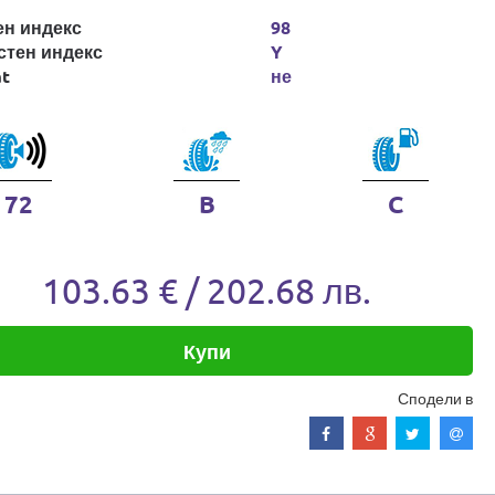
ен индекс
98
стен индекс
Y
at
не
72
B
C
103.63 € / 202.68 лв.
Купи
Сподели в