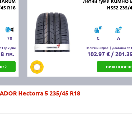
 BARUM
Летни гуми KUMHO 
/45 R18
HS52 235/
70
C
A
 1 до 2 дни
Налични 3 броя
|
Доставка от 1
18 лв.
102.97 € / 201.3
че
виж повеч
ADOR Hectorra 5 235/45 R18