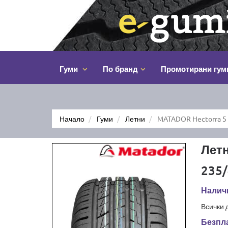
Гуми
По бранд
Промотирани гум
Начало
Гуми
Летни
MATADOR Hectorra 5 
Лет
235/
Налич
Всички 
Безпла