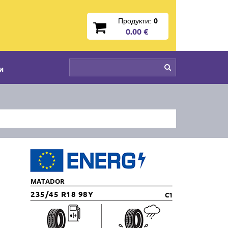
Продукти:
0
0.00 €
и
MATADOR
235/45 R18 98Y
C1