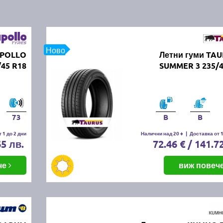
Ново
APOLLO
Летни гуми TAU
/45 R18
SUMMER 3 235/4
73
B
B
 1 до 2 дни
Налични над 20 +
|
Доставка от 1
65 лв.
72.46 € / 141.7
че
виж повеч