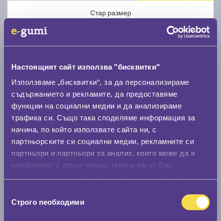
Стар размер
Настоящият сайт използва "бисквитки"
Използваме „бисквитки“, за да персонализираме
Нов размер
съдържанието и рекламите, да предоставяме
функции на социални медии и да анализираме
трафика си. Също така споделяме информация за
начина, по който използвате сайта ни, с
партньорските си социални медии, рекламните си
партньори и партньори за анализ, които може да я
Стар размер
комбинират с друга предоставена им от Вас
информация или с такава, която са събрали от
0 мм.
ползването от Ваша страна на услугите им.
Избор
Нов размер
Строго nеобходими
на
0 мм.
съгласие