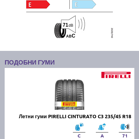
71
dB
C
A
B
ПОДОБНИ ГУМИ
Летни гуми PIRELLI CINTURATO C3 235/45 R18
C
A
71