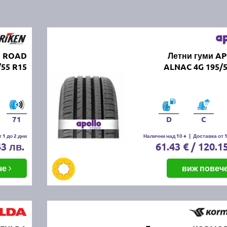
N ROAD
Летни гуми A
55 R15
ALNAC 4G 195/5
71
D
C
 1 до 2 дни
Налични над 10 +
|
Доставка от 1
43 лв.
61.43 € / 120.1
че
виж повеч