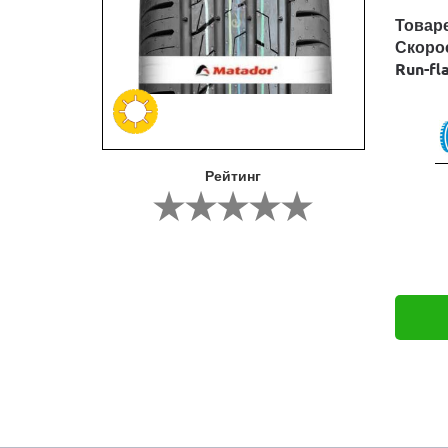
Товар
Скоро
Run-fl
Рейтинг