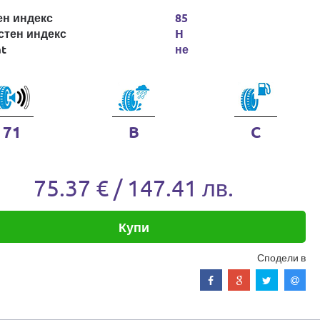
ен индекс
85
стен индекс
H
at
не
71
B
C
75.37 € / 147.41 лв.
Купи
Сподели в