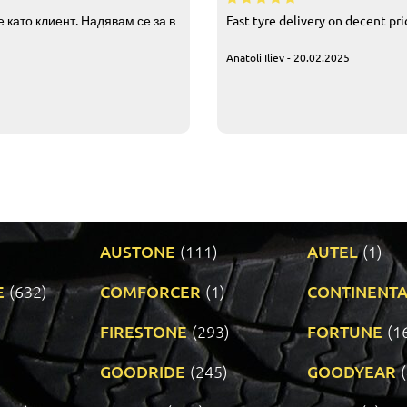
 като клиент. Надявам се за в
Fast tyre delivery on decent pr
Anatoli Iliev - 20.02.2025
AUSTONE
(111)
AUTEL
(1)
E
(632)
COMFORCER
(1)
CONTINENTA
)
FIRESTONE
(293)
FORTUNE
(1
GOODRIDE
(245)
GOODYEAR