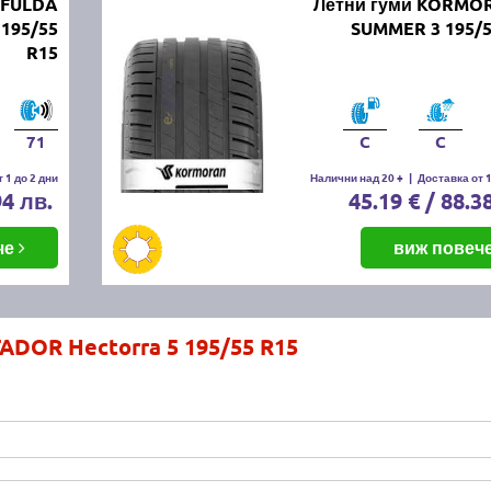
 FULDA
Летни гуми KORMO
195/55
SUMMER 3 195/5
R15
71
C
C
 1 до 2 дни
Налични над 20 +
|
Доставка от 1
94 лв.
45.19 € / 88.3
че
виж повеч
ADOR Hectorra 5 195/55 R15