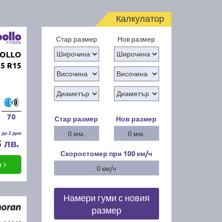
Калкулатор
Стар размер
Нов размер
POLLO
5 R15
70
Стар размер
Нов размер
 до 2 дни
0 мм.
0 мм.
5 лв.
Скоростомер при 100
км/ч
е
0 км/ч
Намери гуми с новия
размер