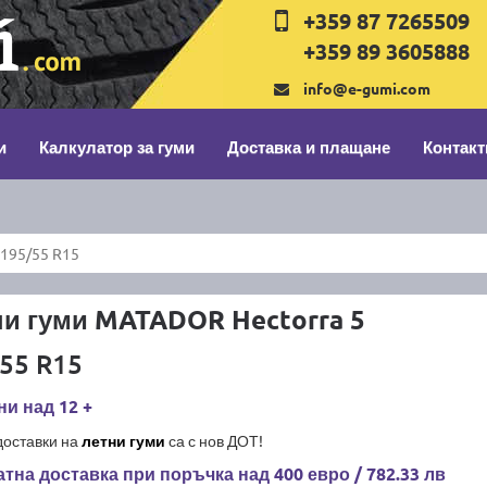
+359 87 7265509
+359 89 3605888
info@e-gumi.com
и
Калкулатор за гуми
Доставка и плащане
Контакт
195/55 R15
ни гуми MATADOR Hectorra 5
55 R15
и над 12 +
доставки на
летни гуми
са с нов ДОТ!
тна доставка при поръчка над 400 евро / 782.33 лв