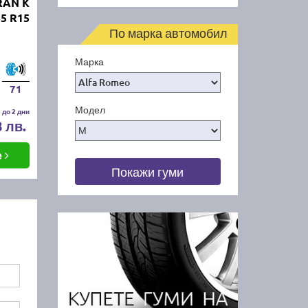
RAN K
5 R15
По марка автомобил
Марка
71
Модел
 до 2 дни
8 лв.
е
Покажи гуми