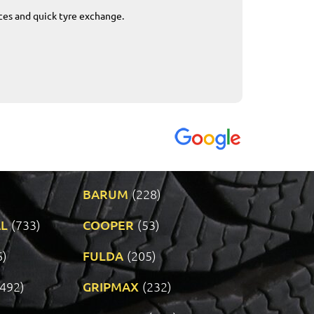
ices and quick tyre exchange.
Приемливо вре
VENDI - 27.04.2
BARUM
(228)
L
(733)
COOPER
(53)
6)
FULDA
(205)
(492)
GRIPMAX
(232)