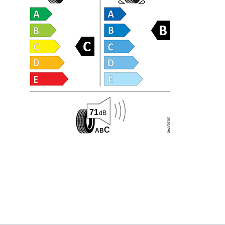
71
dB
C
A
B