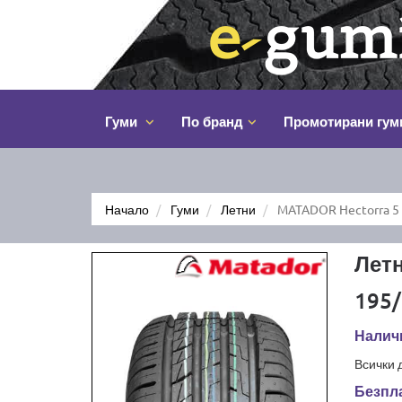
Гуми
По бранд
Промотирани гум
Начало
Гуми
Летни
MATADOR Hectorra 5 
Лет
195/
Наличн
Всички 
Безпла