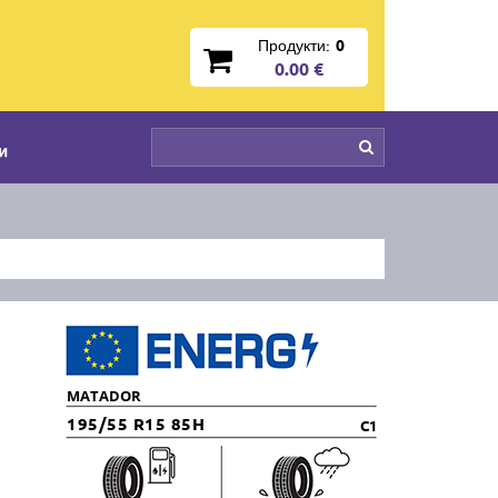
Продукти:
0
0.00 €
и
MATADOR
195/55 R15 85H
C1