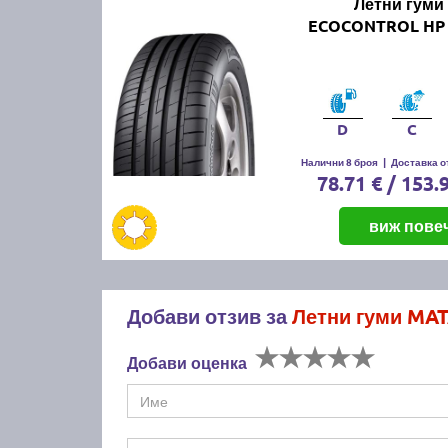
Летни гуми
ECOCONTROL HP 
D
C
Налични 8 броя
|
Доставка от
78.71 € / 153.
виж пове
Добави отзив за
Летни гуми MAT
Добави оценка