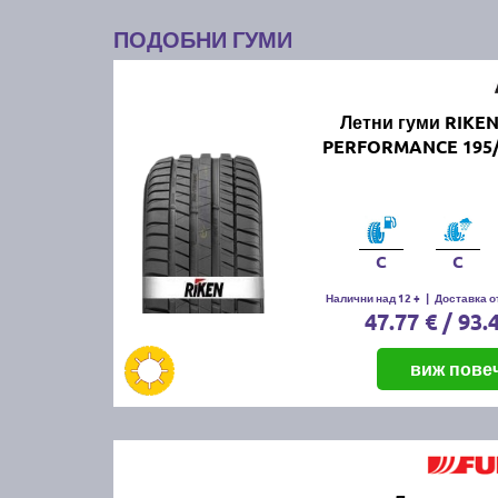
ПОДОБНИ ГУМИ
Летни гуми RIKE
PERFORMANCE 195/
C
C
Налични над 12 +
|
Доставка от
47.77 € / 93.
виж пове