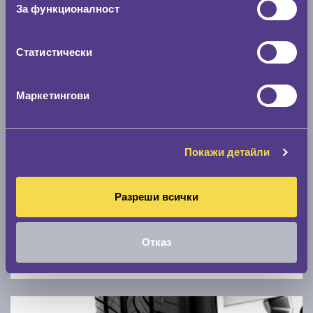
Скоростомер при 100
км/ч
За функционалност
0 км/ч
Статистически
Намери гуми с новия размер
Маркетингови
По марка автомобил
Марка
Покажи детайли
Модел
Разреши всички
Отказ
Покажи гуми