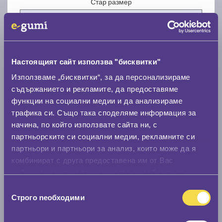
Стар размер
Настоящият сайт използва "бисквитки"
Нов размер
Използваме „бисквитки“, за да персонализираме
съдържанието и рекламите, да предоставяме
функции на социални медии и да анализираме
трафика си. Също така споделяме информация за
начина, по който използвате сайта ни, с
партньорските си социални медии, рекламните си
партньори и партньори за анализ, които може да я
Стар размер
комбинират с друга предоставена им от Вас
0 мм.
информация или с такава, която са събрали от
ползването от Ваша страна на услугите им.
Избор
Нов размер
Строго nеобходими
на
0 мм.
съгласие