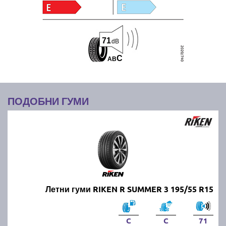
71
dB
C
A
B
ПОДОБНИ ГУМИ
Летни гуми RIKEN R SUMMER 3 195/55 R15
C
C
71