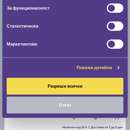
За функционалност
C
B
71
Налични над 20 +
|
Доставка от 1 до 2 дни
61.67 € / 120.62 лв.
Статистически
виж повече
Маркетингови
Акцент
Покажи детайли
Разреши всички
Летни гуми POINT S SUMMER S 205/55 R16
Отказ
C
B
71
Налични над 20 +
|
Доставка от 1 до 2 дни