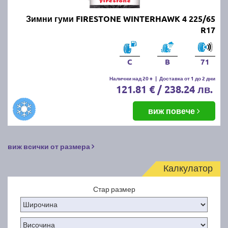
Зимни гуми FIRESTONE WINTERHAWK 4 225/65
R17
C
B
71
Налични над 20 +
|
Доставка от 1 до 2 дни
121.81 € / 238.24 лв.
виж повече
виж всички от размера
Калкулатор
Стар размер