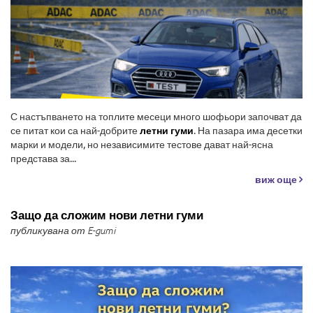
С настъпването на топлите месеци много шофьори започват да
се питат кои са най-добрите
летни гуми
. На пазара има десетки
марки и модели, но независимите тестове дават най-ясна
представа за...
виж още
Защо да сложим нови летни гуми
публикувана от E-gumi