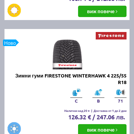
виж повече
Ново
Зимни гуми FIRESTONE WINTERHAWK 4 225/55
R18
C
B
71
Налични над 20 +
|
Доставка от 1 до 2 дни
126.32 € / 247.06 лв.
виж повече