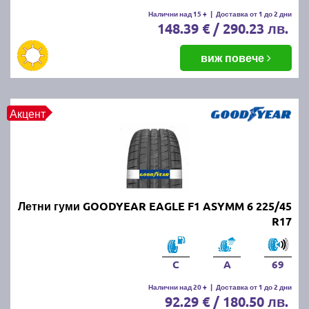
Летните гуми се считат за износени, когато
Налични над 15 +
|
Доставка от 1 до 2 дни
148.39 € / 290.23 лв.
дълбочината на протектора падне под 1.6 мм.
Въпреки това, за по-добро сцепление и
безопасност се препоръчва смяната им при
виж повече
дълбочина под 3 мм.
ПРОЧЕТИ ОЩЕ:
Има ли закон за зимни гуми в
Акцент
България?
Можем ли да шофираме със
зимни гуми през лятото?
Летни гуми GOODYEAR EAGLE F1 ASYMM 6 225/45
Въпреки че е законно, не се препоръчва, защото
R17
зимните гуми са направени от по-мека смес, която
се износва по-бързо при високи температури.
Освен това, те имат по-дълъг спирачен път и по-
C
A
69
слабо сцепление на суха и мокра настилка през
Налични над 20 +
|
Доставка от 1 до 2 дни
лятото.
92.29 € / 180.50 лв.