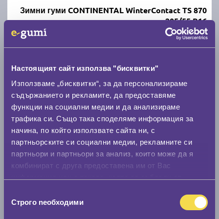
Зимни гуми CONTINENTAL WinterContact TS 870
205/55 R16
C
B
70
Налични над 20 +
|
Доставка от 1 до 2 дни
Настоящият сайт използва "бисквитки"
107.87 € / 210.98 лв.
Използваме „бисквитки“, за да персонализираме
съдържанието и рекламите, да предоставяме
виж повече
функции на социални медии и да анализираме
трафика си. Също така споделяме информация за
начина, по който използвате сайта ни, с
партньорските си социални медии, рекламните си
партньори и партньори за анализ, които може да я
комбинират с друга предоставена им от Вас
информация или с такава, която са събрали от
ползването от Ваша страна на услугите им.
Избор
Строго nеобходими
Летни гуми MATADOR Hectorra 5 205/55 R16
на
съгласие