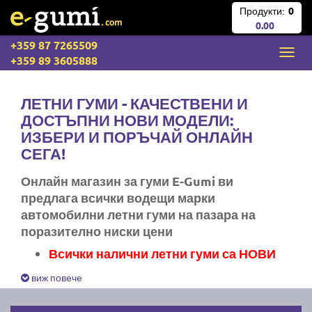
Продукти:
0
0.00
+359 87 7265509
+359 89 3605888
ЛЕТНИ ГУМИ - КАЧЕСТВЕНИ И
ДОСТЪПНИ НОВИ МОДЕЛИ:
ИЗБЕРИ И ПОРЪЧАЙ ОНЛАЙН
СЕГА!
Онлайн магазин за гуми E-Gumi ви
предлага всички водещи марки
автомобилни летни гуми на пазара на
поразително ниски цени
Всички налични летни гуми са НОВИ
Експресна доставка за цяла България
виж повече
Ние не изпращаме стари гуми