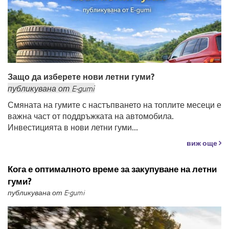
Защо да изберете нови летни гуми?
публикувана
от
E-gumi
Смяната на гумите с настъпването на топлите месеци е
важна част от поддръжката на автомобила.
Инвестицията в нови летни гуми...
виж още
Кога е оптималното време за закупуване на летни
гуми?
публикувана от E-gumi