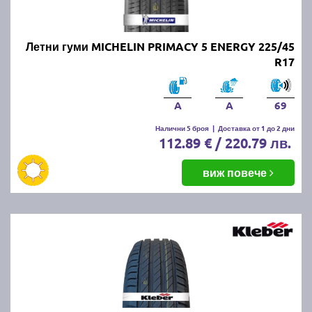
Онлайн магазин E-gumi не предлага летни гуми с
безплатна доставка, но предлага експресна
доставка до всички точки на страната.
Летни гуми MICHELIN PRIMACY 5 ENERGY 225/45
Възползвайте се от директна доставка до Варна,
R17
Пловдив, Бургас, София, Стара Загора, Велико
Търново, Русе, Плевен, Ловеч, Видин,
Благоевград, Кюстендил, Перник, Хасково,
A
A
69
Силистра, Добрич и други градове.
Налични 5 броя
|
Доставка от 1 до 2 дни
112.89 € / 220.79 лв.
виж повече