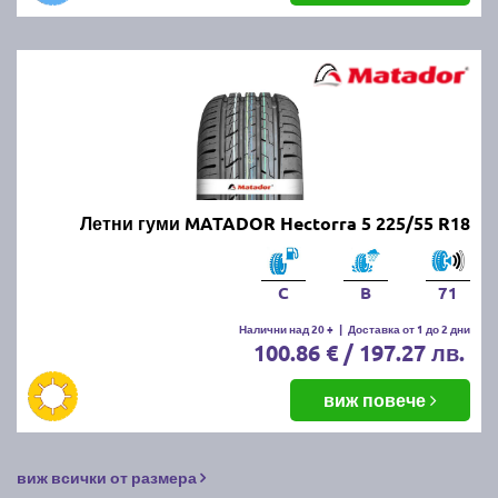
Летни гуми MATADOR Hectorra 5 225/55 R18
C
B
71
Налични над 20 +
|
Доставка от 1 до 2 дни
100.86 € / 197.27 лв.
виж повече
виж всички от размера