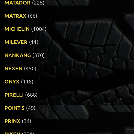
MATADOR
(225)
MATRAX
(66)
MICHELIN
(1004)
MILEVER
(11)
NANKANG
(370)
NEXEN
(450)
ONYX
(118)
PIRELLI
(688)
POINT S
(49)
PRINX
(34)
RIKEN
(321)