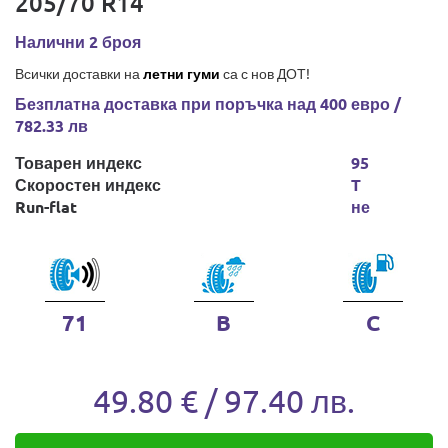
205/70 R14
Налични 2 броя
Всички доставки на
летни гуми
са с нов ДОТ!
Безплатна доставка при поръчка над 400 евро /
782.33 лв
Товарен индекс
95
Скоростен индекс
T
Run-flat
не
71
B
C
49.80 € / 97.40 лв.