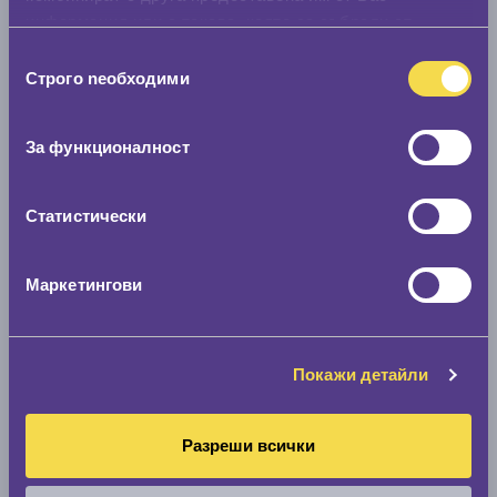
информация или с такава, която са събрали от
ползването от Ваша страна на услугите им.
Избор
Строго nеобходими
на
съгласие
За функционалност
Статистически
Маркетингови
Покажи детайли
Разреши всички