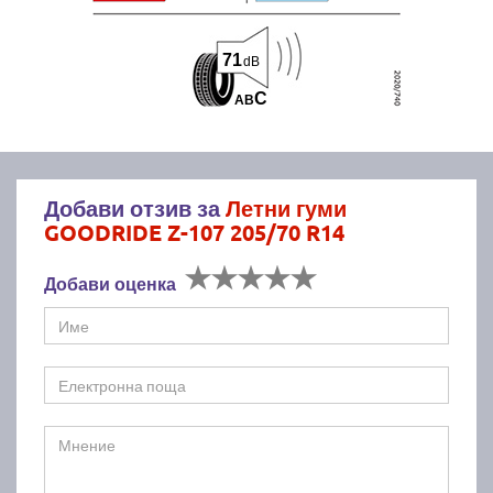
71
dB
C
A
B
Добави отзив за
Летни гуми
GOODRIDE Z-107 205/70 R14
Добави оценка