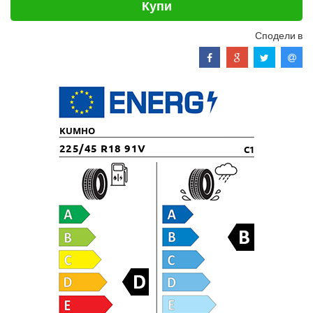
Купи
Сподели в
KUMHO
225/45 R18 91V
C1