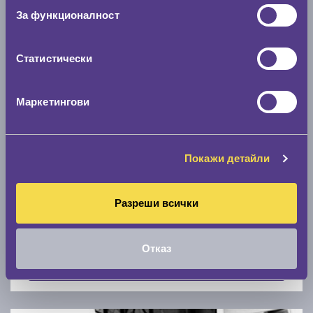
Скоростомер при 100
км/ч
За функционалност
0 км/ч
Статистически
Намери гуми с новия размер
Маркетингови
По марка автомобил
Марка
Покажи детайли
Разреши всички
Модел
Отказ
Покажи гуми