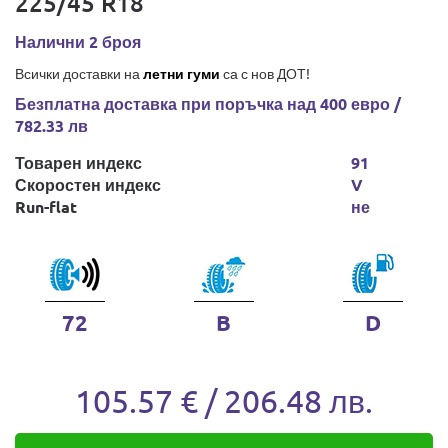
225/45 R18
Налични 2 броя
Всички доставки на
летни гуми
са с нов ДОТ!
Безплатна доставка при поръчка над 400 евро /
782.33 лв
Товарен индекс
91
Скоростен индекс
V
Run-flat
не
72
B
D
105.57 € / 206.48 лв.