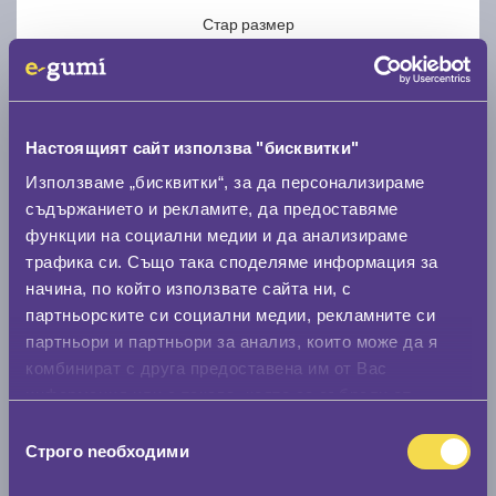
Стар размер
Настоящият сайт използва "бисквитки"
Използваме „бисквитки“, за да персонализираме
Нов размер
съдържанието и рекламите, да предоставяме
функции на социални медии и да анализираме
трафика си. Също така споделяме информация за
начина, по който използвате сайта ни, с
партньорските си социални медии, рекламните си
партньори и партньори за анализ, които може да я
Стар размер
комбинират с друга предоставена им от Вас
0 мм.
информация или с такава, която са събрали от
ползването от Ваша страна на услугите им.
Избор
Нов размер
Строго nеобходими
на
0 мм.
съгласие