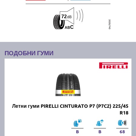
72
dB
C
A
B
ПОДОБНИ ГУМИ
Летни гуми PIRELLI CINTURATO P7 (P7C2) 225/45
R18
B
B
68