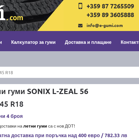
+359 87 7265509
+359 89 3605888
info@e-gumi.com
и
Калкулатор за гуми
Доставка и плащане
Контакт
/45 R18
и гуми SONIX L-ZEAL 56
45 R18
ни 4 броя
доставки на
летни гуми
са с нов ДОТ!
тна доставка при поръчка над 400 евро / 782.33 лв