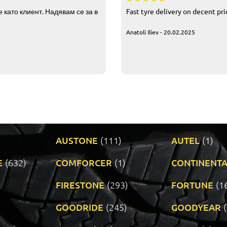
 като клиент. Надявам се за в
Fast tyre delivery on decent pr
Anatoli Iliev - 20.02.2025
AUSTONE
(111)
AUTEL
(1)
E
(632)
COMFORCER
(1)
CONTINENTA
)
FIRESTONE
(293)
FORTUNE
(1
GOODRIDE
(245)
GOODYEAR