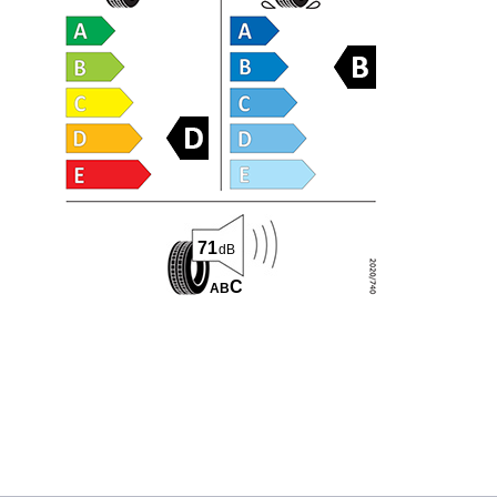
71
dB
C
A
B