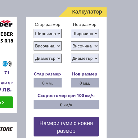
Калкулатор
Стар размер
Нов размер
LEBER
5 R18
71
Стар размер
Нов размер
 до 2 дни
0 мм.
0 мм.
9 лв.
Скоростомер при 100
км/ч
е
0 км/ч
Намери гуми с новия
размер