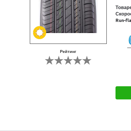
Товар
Скоро
Run-fl
Рейтинг