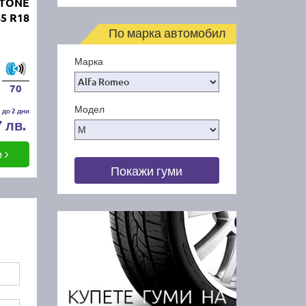
STONE
45 R18
По марка автомобил
Марка
70
Модел
 до 2 дни
7 лв.
е
Покажи гуми