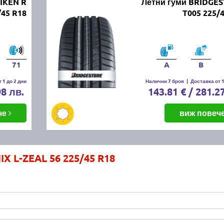
RIKEN R
Летни гуми BRIDGE
45 R18
T005 225/
71
A
B
 1 до 2 дни
Налични 7 броя
|
Доставка от 1
98 лв.
143.81 € / 281.2
че
виж повеч
IX L-ZEAL 56 225/45 R18