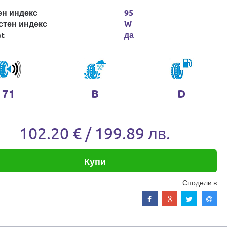
ен индекс
95
стен индекс
W
at
да
71
B
D
102.20 € / 199.89 лв.
Купи
Сподели в