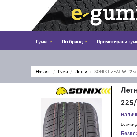
Гуми
По бранд
Промотирани гум
Начало
Гуми
Летни
SONIX L-ZEAL 56 225
Летн
225/
Налич
Всички 
Безпла