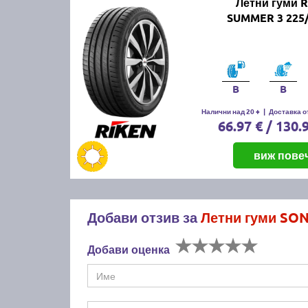
Летни гуми 
SUMMER 3 225/
B
B
Налични над 20 +
|
Доставка от
66.97 € / 130.
виж пове
Добави отзив за
Летни гуми SON
Добави оценка