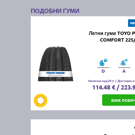
ПОДОБНИ ГУМИ
Летни гуми TOYO 
COMFORT 225/
D
A
Налични над 20 +
|
Доставка от
114.48 € / 223.
виж пове