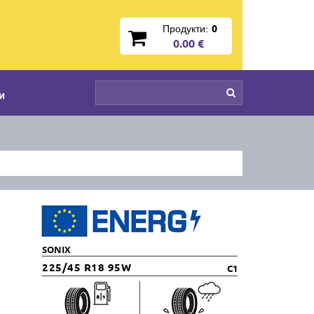
Продукти:
0
0.00 €
и
SONIX
225/45 R18 95W
C1