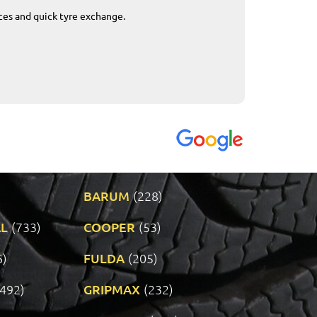
ices and quick tyre exchange.
Приемливо вре
VENDI - 27.04.2
BARUM
(228)
L
(733)
COOPER
(53)
6)
FULDA
(205)
(492)
GRIPMAX
(232)