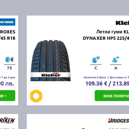
PROXES
Летни гуми K
45 R18
DYNAXER HP5 225/4
70
C
A
 1 до 2 дни
Налични 2 броя
|
Доставка от 1
90 лв.
109.36 € / 213.8
че
виж повеч