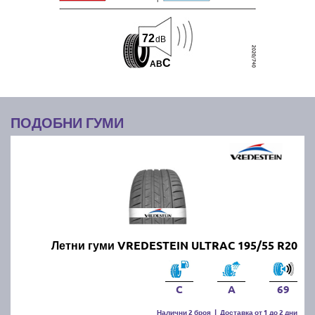
72
dB
C
A
B
ПОДОБНИ ГУМИ
Летни гуми VREDESTEIN ULTRAC 195/55 R20
C
A
69
Налични 2 броя
|
Доставка от 1 до 2 дни