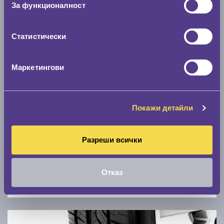
За функционалност
0 км/ч
Статистически
Намери гуми с новия размер
Маркетингови
По марка автомобил
Марка
Покажи детайли
Модел
Разреши всички
Отказ
Покажи гуми