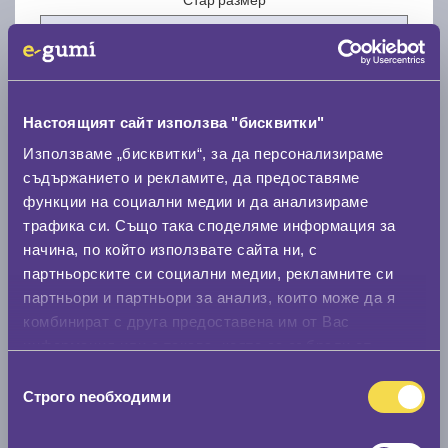
Настоящият сайт използва "бисквитки"
Нов размер
Използваме „бисквитки“, за да персонализираме
съдържанието и рекламите, да предоставяме
функции на социални медии и да анализираме
трафика си. Също така споделяме информация за
начина, по който използвате сайта ни, с
партньорските си социални медии, рекламните си
партньори и партньори за анализ, които може да я
Стар размер
комбинират с друга предоставена им от Вас
0 мм.
информация или с такава, която са събрали от
ползването от Ваша страна на услугите им.
Нов размер
Избор
Строго nеобходими
на
0 мм.
съгласие
Скоростомер при 100
км/ч