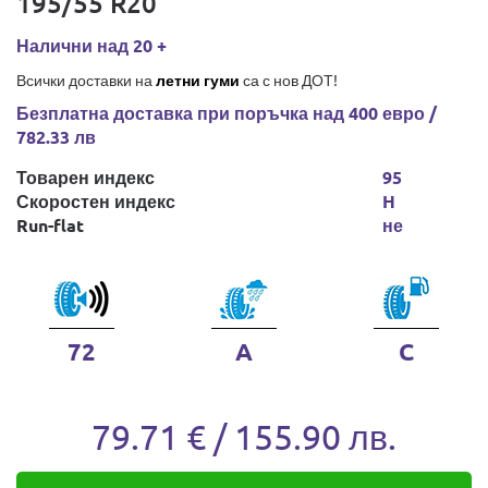
195/55 R20
Налични над 20 +
Всички доставки на
летни гуми
са с нов ДОТ!
Безплатна доставка при поръчка над 400 евро /
782.33 лв
Товарен индекс
95
Скоростен индекс
H
Run-flat
не
72
A
C
79.71 € / 155.90 лв.