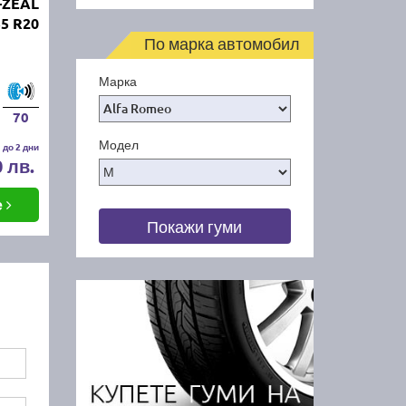
-ZEAL
55 R20
По марка автомобил
Марка
70
Модел
 до 2 дни
0 лв.
е
Покажи гуми