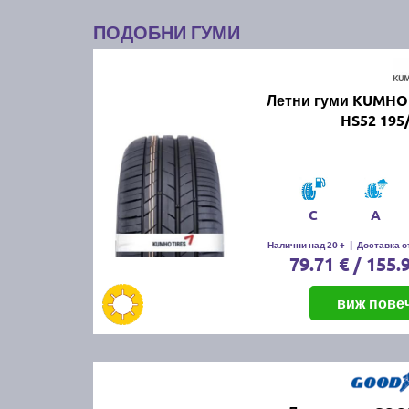
ПОДОБНИ ГУМИ
Летни гуми KUMHO
HS52 195
C
A
Налични над 20 +
|
Доставка от
79.71 € / 155.
виж пове