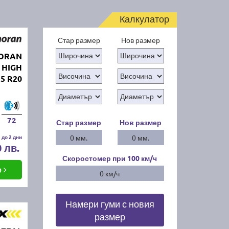
Калкулатор
Стар размер
Нов размер
MORAN
 HIGH
5 R20
72
Стар размер
Нов размер
 до 2 дни
0 мм.
0 мм.
0 лв.
Скоростомер при 100
км/ч
е
0 км/ч
Намери гуми с новия
размер