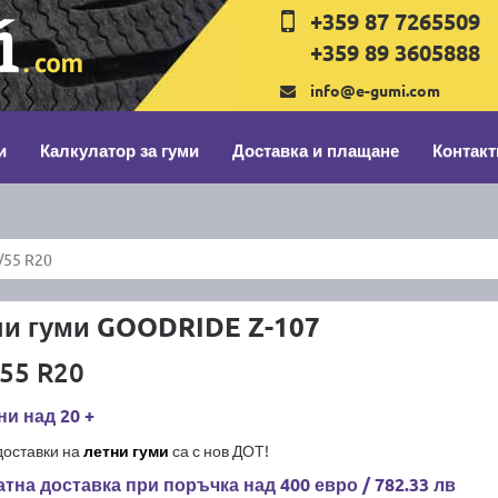
+359 87 7265509
+359 89 3605888
info@e-gumi.com
и
Калкулатор за гуми
Доставка и плащане
Контакт
/55 R20
ни гуми GOODRIDE Z-107
55 R20
и над 20 +
доставки на
летни гуми
са с нов ДОТ!
тна доставка при поръчка над 400 евро / 782.33 лв