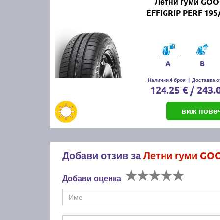
Летни гуми GO
EFFIGRIP PERF 195
A
B
Налични 4 броя
|
Доставка от
124.25 € / 243.
виж пове
Добави отзив за
Летни гуми GOO
Добави оценка