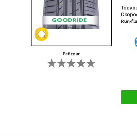
Товар
Скоро
Run-fl
Рейтинг