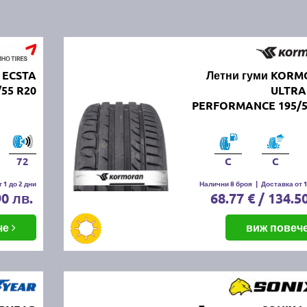
 ECSTA
Летни гуми KOR
/55 R20
ULTRA
PERFORMANCE 195/5
72
C
C
 1 до 2 дни
Налични 8 броя
|
Доставка от 1
90 лв.
68.77 € / 134.5
че
виж повеч