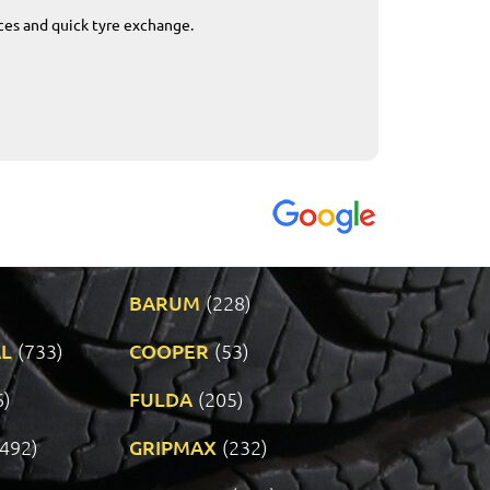
ices and quick tyre exchange.
Приемливо вре
VENDI - 27.04.2
BARUM
(228)
L
(733)
COOPER
(53)
6)
FULDA
(205)
(492)
GRIPMAX
(232)