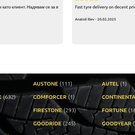
 като клиент. Надявам се за в
Fast tyre delivery on decent pr
Anatoli Iliev - 20.02.2025
AUSTONE
(111)
AUTEL
(1)
E
(632)
COMFORCER
(1)
CONTINENTA
)
FIRESTONE
(293)
FORTUNE
(1
GOODRIDE
(245)
GOODYEAR