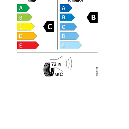
72
dB
C
A
B