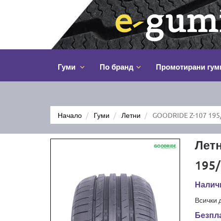
Гуми
По бранд
Промотирани гум
Начало
Гуми
Летни
GOODRIDE Z-107 195
Лет
195/
Наличн
Всички 
Безпла