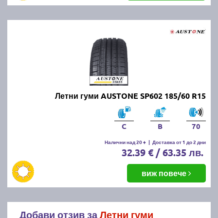
Летни гуми AUSTONE SP602 185/60 R15
C
B
70
Налични над 20 +
|
Доставка от 1 до 2 дни
32.39 € / 63.35 лв.
виж повече
Добави отзив за
Летни гуми