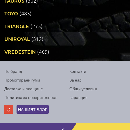
TAURUS
(302)
TOYO
(483)
TRIANGLE
(273)
UNIROYAL
(312)
VREDESTEIN
(469)
По бранд
Контакти
Промотирани гуми
За нас
Доставка и плащане
Общи условия
Политика за поверителност
Гаранция
НАШИЯТ БЛОГ