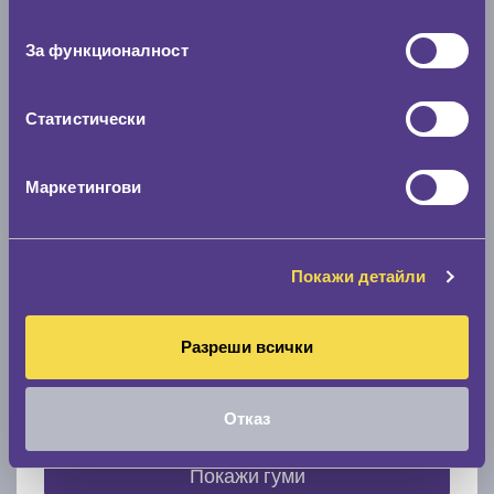
съгласие
0 мм.
За функционалност
Скоростомер при 100
км/ч
0 км/ч
Статистически
Намери гуми с новия размер
Маркетингови
По марка автомобил
Покажи детайли
Марка
Разреши всички
Модел
Отказ
Покажи гуми