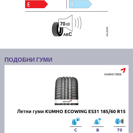
70
dB
C
A
B
ПОДОБНИ ГУМИ
Летни гуми KUMHO ECOWING ES31 185/60 R15
C
B
70