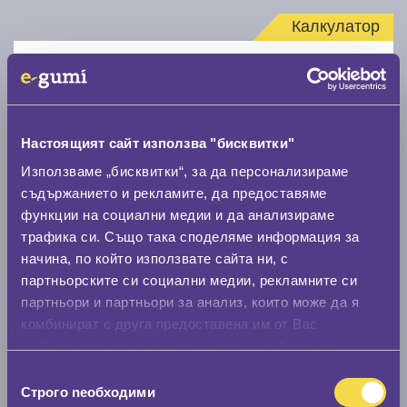
Калкулатор
Стар размер
Настоящият сайт използва "бисквитки"
Използваме „бисквитки“, за да персонализираме
съдържанието и рекламите, да предоставяме
Нов размер
функции на социални медии и да анализираме
трафика си. Също така споделяме информация за
начина, по който използвате сайта ни, с
партньорските си социални медии, рекламните си
партньори и партньори за анализ, които може да я
комбинират с друга предоставена им от Вас
Стар размер
информация или с такава, която са събрали от
0 мм.
ползването от Ваша страна на услугите им.
Избор
Строго nеобходими
на
Нов размер