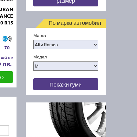
размер
MORAN
ANCE
По марка автомобил
60 R15
Марка
70
Модел
 до 2 дни
9 лв.
е
Покажи гуми