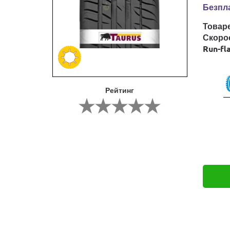
Безпла
Товар
Скоро
Run-fl
Рейтинг