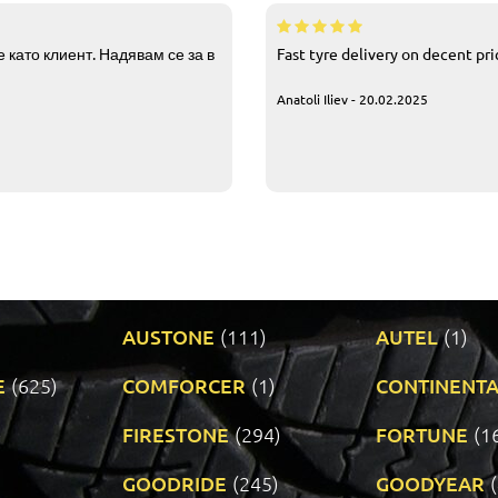
 като клиент. Надявам се за в
Fast tyre delivery on decent pr
Anatoli Iliev - 20.02.2025
AUSTONE
(111)
AUTEL
(1)
E
(625)
COMFORCER
(1)
CONTINENTA
)
FIRESTONE
(294)
FORTUNE
(1
GOODRIDE
(245)
GOODYEAR