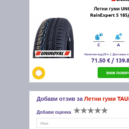
Летни гуми UN
RainExpert 5 185
C
A
Налични над 20 +
|
Доставка от
71.50 € / 139.
виж пове
Добави отзив за
Летни гуми TA
Добави оценка