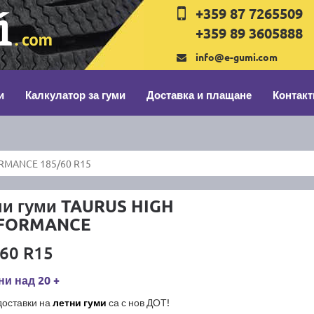
+359 87 7265509
+359 89 3605888
info@e-gumi.com
и
Калкулатор за гуми
Доставка и плащане
Контакт
RMANCE 185/60 R15
ни гуми TAURUS HIGH
FORMANCE
60 R15
и над 20 +
доставки на
летни гуми
са с нов ДОТ!