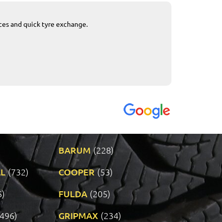
ices and quick tyre exchange.
Приемливо вре
VENDI - 27.04.2
BARUM
(228)
L
(732)
COOPER
(53)
6)
FULDA
(205)
(496)
GRIPMAX
(234)