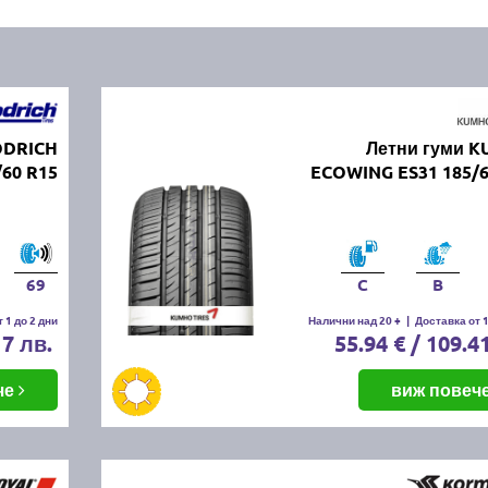
ODRICH
Летни гуми 
60 R15
ECOWING ES31 185/6
69
C
B
 1 до 2 дни
Налични над 20 +
|
Доставка от 1
17 лв.
55.94 € / 109.4
че
виж повеч