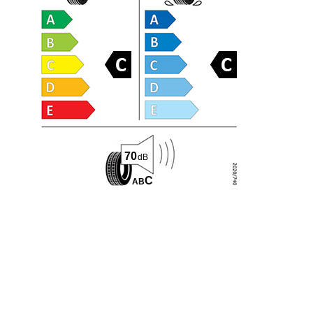
70
dB
C
A
B