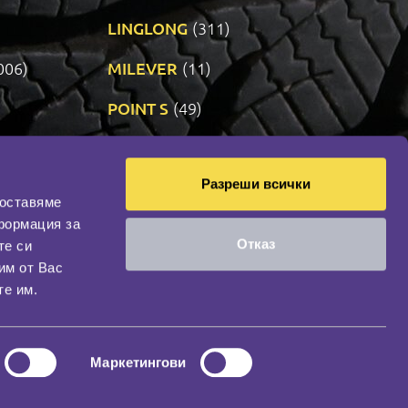
LINGLONG
(311)
006)
MILEVER
(11)
)
POINT S
(49)
SONIX
(191)
Разреши всички
09)
VREDESTEIN
(471)
доставяме
формация за
Отказ
те си
оциална мрежа
им от Вас
НАШИЯТ БЛОГ
те им.
Маркетингови