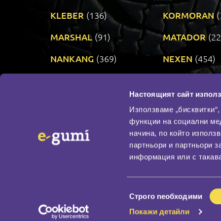
KLEBER
(136)
KORMORAN
(
MARSHAL
(91)
MATADOR
(22
NANKANG
(369)
NEXEN
(454)
PRINX
(34)
RIKEN
(321)
Настоящият сайт използ
TAURUS
(306)
TOYO
(484)
Използваме „бисквитки“,
функции на социални ме
начина, по който използ
По бранд
партньори и партньори з
Промотирани гуми
информация или с такава
Доставка и плащане
Политика за поверите
Избор
Строго nеобходими
на
Покажи детайли
съгласие