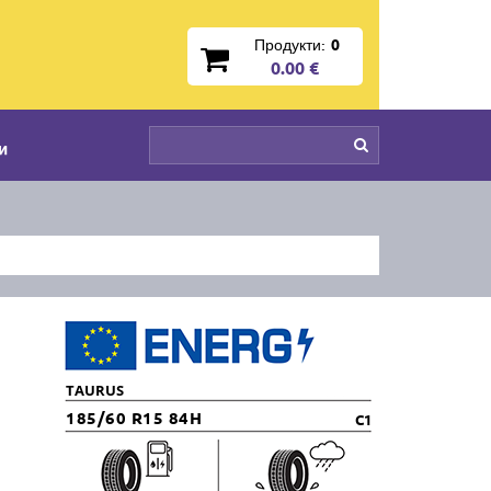
Продукти:
0
0.00 €
и
TAURUS
185/60 R15 84H
C1