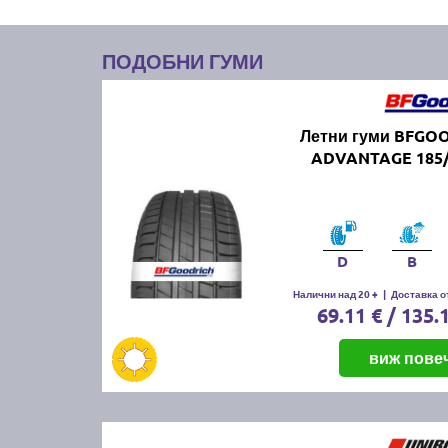
ПОДОБНИ ГУМИ
Летни гуми BFGO
ADVANTAGE 185/
D
B
Налични над 20 +
|
Доставка от
69.11 € / 135.
виж пове