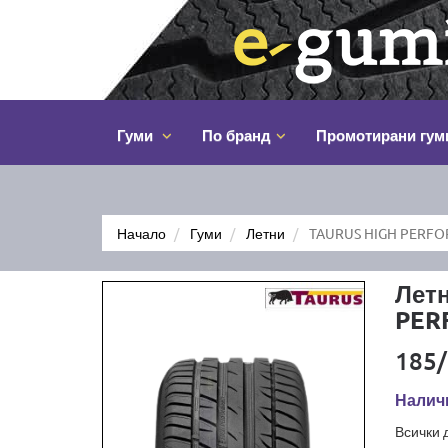
Гуми
По бранд
Промотирани гум
Начало
Гуми
Летни
TAURUS HIGH PERFO
Лет
PER
185/
Наличн
Всички 