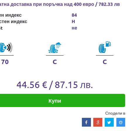
тна доставка при поръчка над 400 евро / 782.33 лв
ен индекс
84
стен индекс
H
at
не
70
C
C
44.56 € / 87.15 лв.
Купи
Сподели в