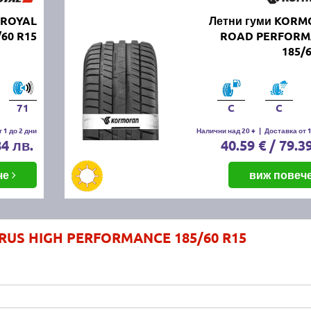
IROYAL
Летни гуми KOR
/60 R15
ROAD PERFORM
185/
71
C
C
 1 до 2 дни
Налични над 20 +
|
Доставка от 1
84 лв.
40.59 € / 79.3
че
виж повеч
URUS HIGH PERFORMANCE 185/60 R15