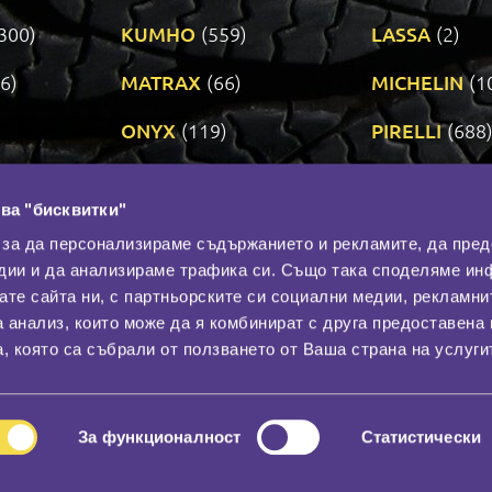
300)
KUMHO
(559)
LASSA
(2)
6)
MATRAX
(66)
MICHELIN
(1
ONYX
(119)
PIRELLI
(688
ROADSTONE
(3)
SAVA
(1)
ва "бисквитки"
TRIANGLE
(272)
UNIROYAL
(3
 за да персонализираме съдържанието и рекламите, да пре
дии и да анализираме трафика си. Също така споделяме ин
вате сайта ни, с партньорските си социални медии, рекламни
Контакти
С
а анализ, които може да я комбинират с друга предоставена 
За нас
, която са събрали от ползването от Ваша страна на услуги
Общи условия
лност
Гаранция
За функционалност
Статистически
© 2026
All rights reserved.