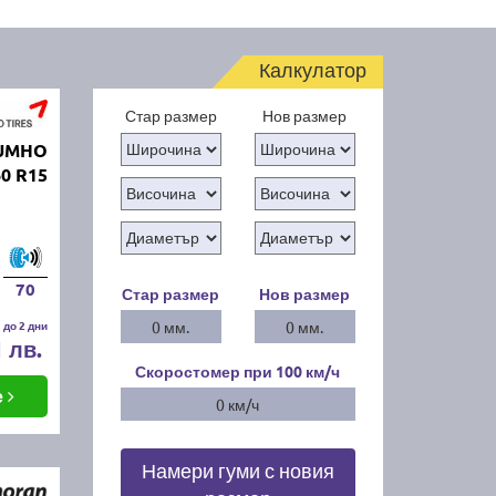
Калкулатор
Стар размер
Нов размер
KUMHO
0 R15
70
Стар размер
Нов размер
 до 2 дни
0 мм.
0 мм.
1 лв.
Скоростомер при 100
км/ч
е
0 км/ч
Намери гуми с новия