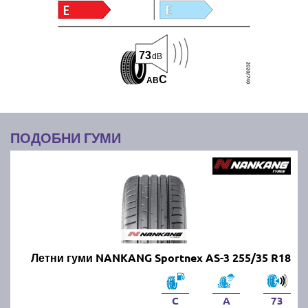
73
dB
C
A
B
ПОДОБНИ ГУМИ
Летни гуми NANKANG Sportnex AS-3 255/35 R18
C
A
73