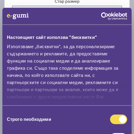
Стар размер
Настоящият сайт използва "бисквитки"
Нов размер
Използваме „бисквитки“, за да персонализираме
съдържанието и рекламите, да предоставяме
функции на социални медии и да анализираме
трафика си. Също така споделяме информация за
начина, по който използвате сайта ни, с
партньорските си социални медии, рекламните си
партньори и партньори за анализ, които може да я
Стар размер
комбинират с друга предоставена им от Вас
0 мм.
информация или с такава, която са събрали от
ползването от Ваша страна на услугите им.
Избор
Нов размер
Строго nеобходими
на
0 мм.
съгласие