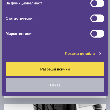
Скоростомер при 100
км/ч
За функционалност
0 км/ч
Статистически
Намери гуми с новия размер
Маркетингови
По марка автомобил
Марка
Покажи детайли
Модел
Разреши всички
Отказ
Покажи гуми