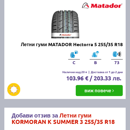
Летни гуми MATADOR Hectorra 5 255/35 R18
C
B
73
Налични над 20 +
|
Доставка от 1 до 2 дни
103.96 € / 203.33 лв.
виж повече
Добави отзив за
Летни гуми
KORMORAN K SUMMER 3 255/35 R18