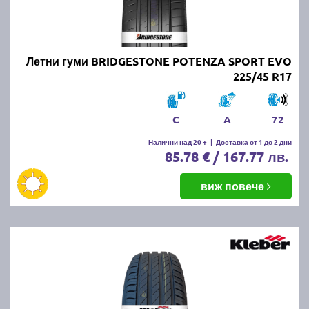
Онлайн магазин E-gumi не предлага летни гуми с
безплатна доставка, но предлага експресна
доставка до всички точки на страната.
Възползвайте се от директна доставка до Варна,
Летни гуми BRIDGESTONE POTENZA SPORT EVO
Пловдив, Бургас, София, Стара Загора, Велико
225/45 R17
Търново, Русе, Плевен, Ловеч, Видин,
Благоевград, Кюстендил, Перник, Хасково,
Силистра, Добрич и други градове.
C
A
72
Налични над 20 +
|
Доставка от 1 до 2 дни
85.78 € / 167.77 лв.
виж повече