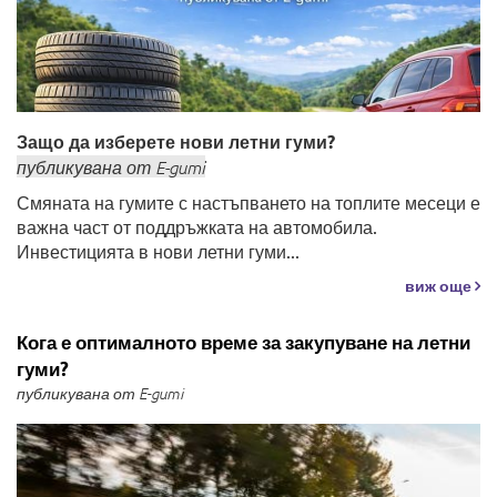
Защо да изберете нови летни гуми?
публикувана
от
E-gumi
Смяната на гумите с настъпването на топлите месеци е
важна част от поддръжката на автомобила.
Инвестицията в нови летни гуми...
виж още
Кога е оптималното време за закупуване на летни
гуми?
публикувана от E-gumi