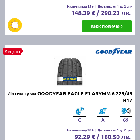
Летните гуми се считат за износени, когато
Налични над 15 +
|
Доставка от 1 до 2 дни
148.39 € / 290.23 лв.
дълбочината на протектора падне под 1.6 мм.
Въпреки това, за по-добро сцепление и
безопасност се препоръчва смяната им при
виж повече
дълбочина под 3 мм.
ПРОЧЕТИ ОЩЕ:
Има ли закон за зимни гуми в
Акцент
България?
Можем ли да шофираме със
зимни гуми през лятото?
Летни гуми GOODYEAR EAGLE F1 ASYMM 6 225/45
Въпреки че е законно, не се препоръчва, защото
R17
зимните гуми са направени от по-мека смес, която
се износва по-бързо при високи температури.
Освен това, те имат по-дълъг спирачен път и по-
C
A
69
слабо сцепление на суха и мокра настилка през
Налични над 20 +
|
Доставка от 1 до 2 дни
лятото.
92.29 € / 180.50 лв.