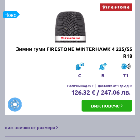
Ново
Зимни гуми FIRESTONE WINTERHAWK 4 225/55
R18
C
B
71
Налични над 20 +
|
Доставка от 1 до 2 дни
126.32 € / 247.06 лв.
виж повече
виж всички от размера