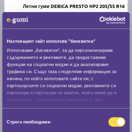
Летни гуми DEBICA PRESTO HP2 205/55 R16
D
B
70
Налични над 12 +
|
Доставка от 1 до 2 дни
59.40 € / 116.18 лв.
Настоящият сайт използва "бисквитки"
Използваме „бисквитки“, за да персонализираме
виж повече
съдържанието и рекламите, да предоставяме
функции на социални медии и да анализираме
трафика си. Също така споделяме информация за
начина, по който използвате сайта ни, с
партньорските си социални медии, рекламните си
партньори и партньори за анализ, които може да я
комбинират с друга предоставена им от Вас
информация или с такава, която са събрали от
ползването от Ваша страна на услугите им.
Летни гуми FIRESTONE ROADHAWK 2 205/55 R16
Избор
Строго nеобходими
на
съгласие