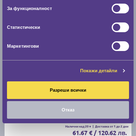
C
A
71
За функционалност
Налични над 20 +
|
Доставка от 1 до 2 дни
59.00 € / 115.39 лв.
Статистически
виж повече
Маркетингови
Покажи детайли
Разреши всички
Летни гуми MATADOR Hectorra 5 205/55 R16
Отказ
C
B
71
Налични над 20 +
|
Доставка от 1 до 2 дни
61.67 € / 120.62 лв.