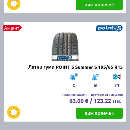
балансировка и реглаж на предния и задния мост.
виж повече
Неравномерното износване може да е знак за
проблеми с окачването или неправилно напомпани
гуми.
Акцент
Как да се грижим за летните
гуми?
Проверявайте редовно налягането, дълбочината
Летни гуми POINT S Summer S 195/65 R15
на протектора и състоянието на гумите. Избягвайте
рязко спиране и агресивно шофиране, тъй като
това води до по-бързо износване. Почиствайте
C
B
71
гумите от кал и камъчета и ги проверявайте за
наранявания.
Налични над 20 +
|
Доставка от 1 до 2 дни
63.00 € / 123.22 лв.
Как се съхраняват зимните и
виж повече
летни гуми?