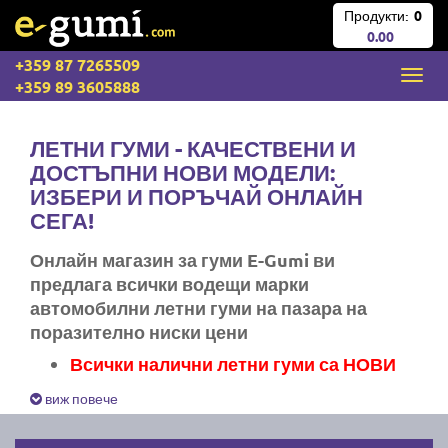
Продукти:
0
0.00
+359 87 7265509
+359 89 3605888
ЛЕТНИ ГУМИ - КАЧЕСТВЕНИ И
ДОСТЪПНИ НОВИ МОДЕЛИ:
ИЗБЕРИ И ПОРЪЧАЙ ОНЛАЙН
СЕГА!
Онлайн магазин за гуми E-Gumi ви
предлага всички водещи марки
автомобилни летни гуми на пазара на
поразително ниски цени
Всички налични летни гуми са НОВИ
Експресна доставка за цяла България
виж повече
Ние не изпращаме стари гуми