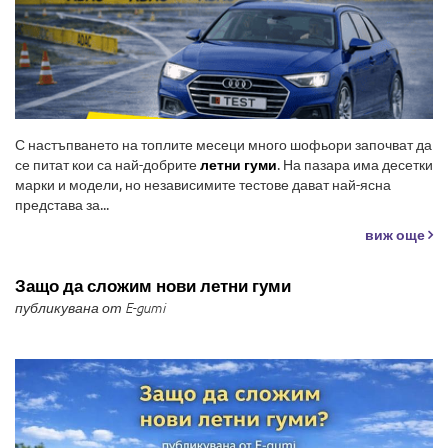
С настъпването на топлите месеци много шофьори започват да
се питат кои са най-добрите
летни гуми
. На пазара има десетки
марки и модели, но независимите тестове дават най-ясна
представа за...
виж още
Защо да сложим нови летни гуми
публикувана от E-gumi