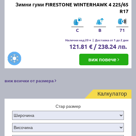
Зимни гуми FIRESTONE WINTERHAWK 4 225/65
R17
C
B
71
Налични над 20 +
|
Доставка от 1 до 2 дни
121.81 € / 238.24 лв.
виж повече
виж всички от размера
Калкулатор
Стар размер