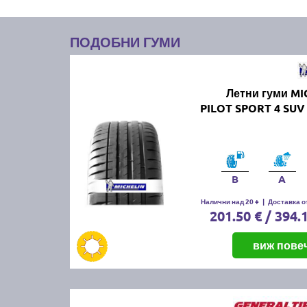
ПОДОБНИ ГУМИ
Летни гуми MI
PILOT SPORT 4 SUV
B
A
Налични над 20 +
|
Доставка от
201.50 € / 394.
виж пове