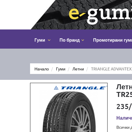
Гуми
По бранд
Промотирани гум
Начало
Гуми
Летни
TRIANGLE ADVANTEX 
Лет
TR2
235/
Наличн
Всички 