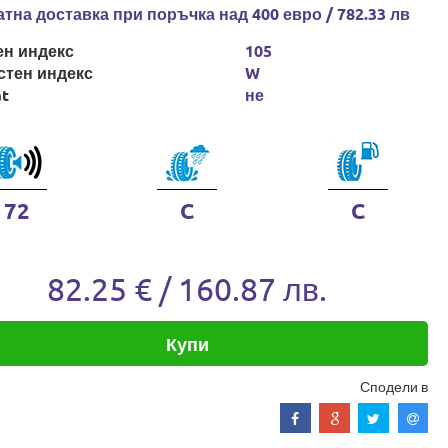
тна доставка при поръчка над 400 евро / 782.33 лв
ен индекс
105
стен индекс
W
at
не
72
C
C
82.25 € / 160.87 лв.
Купи
Сподели в