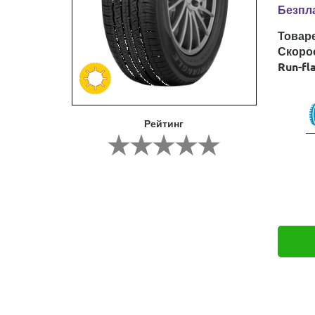
Безпла
Товар
Скоро
Run-fl
Рейтинг