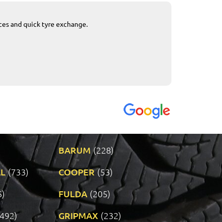
ices and quick tyre exchange.
Приемливо вре
VENDI - 27.04.2
BARUM
(228)
L
(733)
COOPER
(53)
6)
FULDA
(205)
(492)
GRIPMAX
(232)