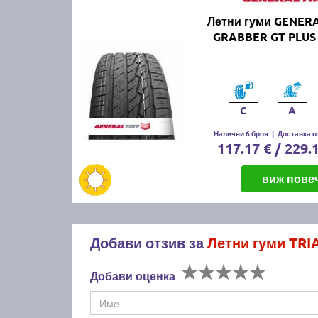
Летни гуми GENERA
GRABBER GT PLUS 
C
A
Налични 6 броя
|
Доставка от
117.17 € / 229.
виж пове
Добави отзив за
Летни гуми TRI
Добави оценка