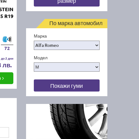
размер
STEIN
5 R19
По марка автомобил
Марка
72
Модел
 до 2 дни
8 лв.
е
Покажи гуми