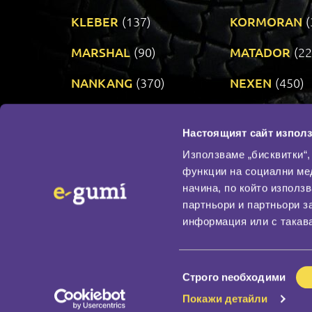
KLEBER
(137)
KORMORAN
(
MARSHAL
(90)
MATADOR
(22
NANKANG
(370)
NEXEN
(450)
PRINX
(34)
RIKEN
(321)
Настоящият сайт използ
TAURUS
(303)
TOYO
(483)
Използваме „бисквитки“,
функции на социални ме
начина, по който използ
По бранд
партньори и партньори з
Промотирани гуми
информация или с такава
Доставка и плащане
Политика за поверите
Избор
Строго nеобходими
на
Покажи детайли
съгласие