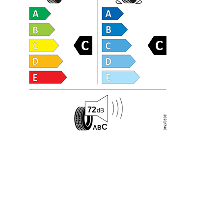
72
dB
C
A
B