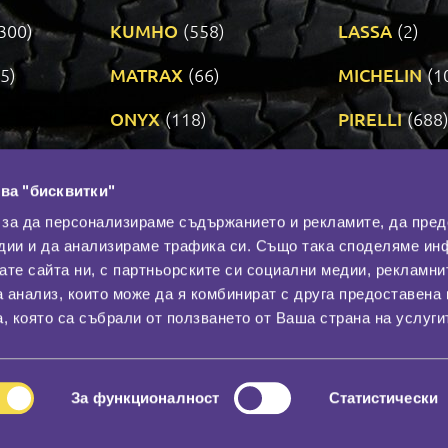
300)
KUMHO
(558)
LASSA
(2)
5)
MATRAX
(66)
MICHELIN
(1
ONYX
(118)
PIRELLI
(688
ROADSTONE
(3)
SAVA
(1)
ва "бисквитки"
TRIANGLE
(272)
UNIROYAL
(3
 за да персонализираме съдържанието и рекламите, да пре
дии и да анализираме трафика си. Също така споделяме ин
вате сайта ни, с партньорските си социални медии, рекламни
Контакти
С
а анализ, които може да я комбинират с друга предоставена 
За нас
, която са събрали от ползването от Ваша страна на услуги
Общи условия
лност
Гаранция
За функционалност
Статистически
© 2026
All rights reserved.