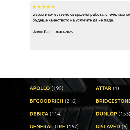
Бързо и качествено свършена работа, спечелиха ме
бъдеще качеството на услугите да не пада.
Илиан Баев - 30.03.2025
APOLLO
(195)
ATTAR
(1)
BFGOODRICH
(216)
BRIDGESTON
DEBICA
(114)
DUNLOP
(153
GENERAL TIRE
(167)
GISLAVED
(6)