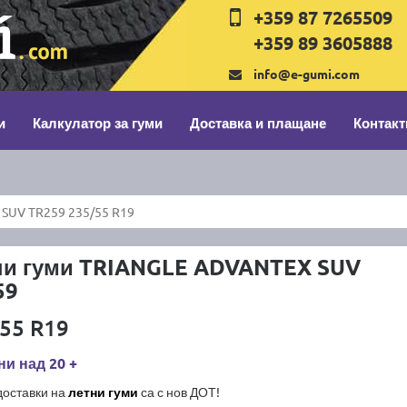
+359 87 7265509
+359 89 3605888
info@e-gumi.com
и
Калкулатор за гуми
Доставка и плащане
Контакт
SUV TR259 235/55 R19
ни гуми TRIANGLE ADVANTEX SUV
59
55 R19
и над 20 +
доставки на
летни гуми
са с нов ДОТ!