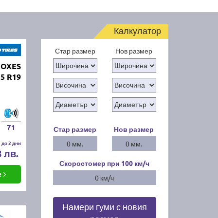
Калкулатор
Стар размер
Нов размер
ROXES
55 R19
71
Стар размер
Нов размер
 до 2 дни
0 мм.
0 мм.
8 лв.
Скоростомер при 100
км/ч
е
0 км/ч
Намери гуми с новия