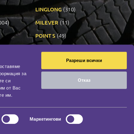
LINGLONG
(310)
004)
MILEVER
(11)
)
POINT S
(49)
SONIX
(191)
Разреши всички
14)
VREDESTEIN
(470)
доставяме
формация за
Отказ
те си
оциална мрежа
им от Вас
НАШИЯТ БЛОГ
те им.
Маркетингови