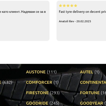
 като клиент. Надявам се за в
Fast tyre delivery on decent pr
Anatoli Iliev - 20.02.2025
AUSTONE
(111)
AUTEL
(1)
E
(632)
COMFORCER
(1)
CONTINENTA
)
FIRESTONE
(293)
FORTUNE
(1
GOODRIDE
(245)
GOODYEAR