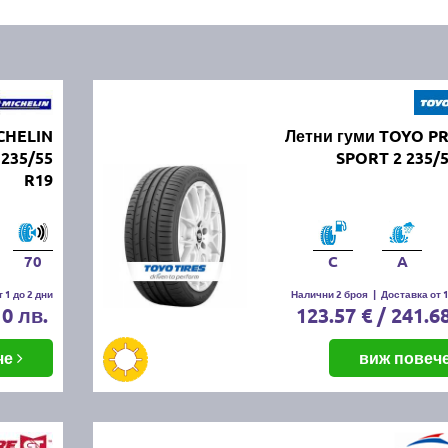
CHELIN
Летни гуми TOYO P
 235/55
SPORT 2 235/
R19
70
C
A
 1 до 2 дни
Налични 2 броя
|
Доставка от 1
10 лв.
123.57 € / 241.6
че
виж повеч