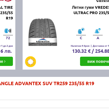
L TIRE
Летни гуми VREDE
235/55
ULTRAC PRO 235/5
R19
72
C
A
 1 до 2 дни
Налични 4 броя
|
Доставка от 1
16 лв.
130.32 € / 254.8
че
виж повеч
ANGLE ADVANTEX SUV TR259 235/55 R19