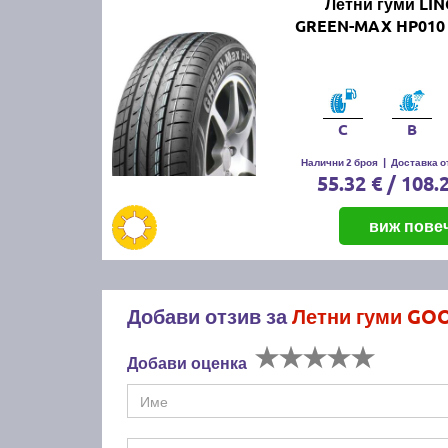
Летни гуми LI
GREEN-MAX HP010 
C
B
Налични 2 броя
|
Доставка от
55.32 € / 108.
виж пове
Добави отзив за
Летни гуми GOO
Добави оценка