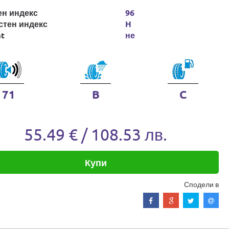
ен индекс
96
стен индекс
H
at
не
71
B
C
55.49 € / 108.53 лв.
Купи
Сподели в