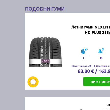
ПОДОБНИ ГУМИ
Летни гуми NEXEN 
HD PLUS 215
C
B
Налични над 20 +
|
Доставка от
83.80 € / 163.
виж пове