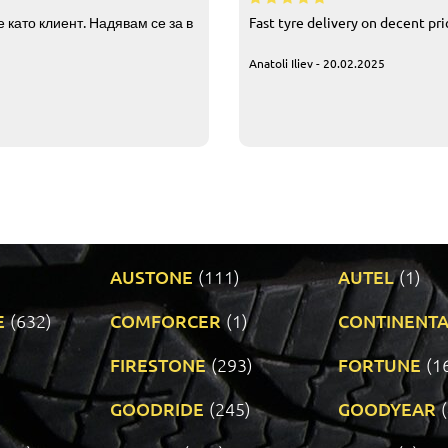
 като клиент. Надявам се за в
Fast tyre delivery on decent pr
Anatoli Iliev - 20.02.2025
AUSTONE
(111)
AUTEL
(1)
E
(632)
COMFORCER
(1)
CONTINENTA
)
FIRESTONE
(293)
FORTUNE
(1
GOODRIDE
(245)
GOODYEAR