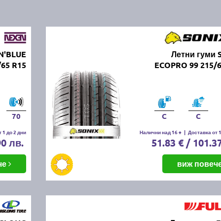
N'BLUE
Летни гуми 
/65 R15
ECOPRO 99 215/6
70
C
C
 1 до 2 дни
Налични над 16 +
|
Доставка от 1
90 лв.
51.83 € / 101.3
че
виж повеч