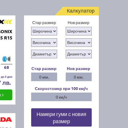
Калкулатор
Стар размер
Нов размер
SONIX
5 R15
68
Стар размер
Нов размер
 до 2 дни
0 мм.
0 мм.
7 лв.
Скоростомер при 100
км/ч
е
0 км/ч
Намери гуми с новия
размер