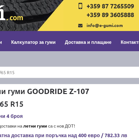
+359 87 7265509
+359 89 3605888
info@e-gumi.com
и
Калкулатор за гуми
Доставка и плащане
Контакт
/65 R15
ни гуми GOODRIDE Z-107
65 R15
ни 4 броя
доставки на
летни гуми
са с нов ДОТ!
тна доставка при поръчка над 400 евро / 782.33 лв