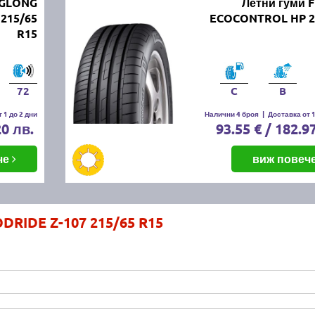
NGLONG
Летни гуми 
215/65
ECOCONTROL HP 2
R15
72
C
B
 1 до 2 дни
Налични 4 броя
|
Доставка от 1
20 лв.
93.55 € / 182.9
че
виж повеч
DRIDE Z-107 215/65 R15