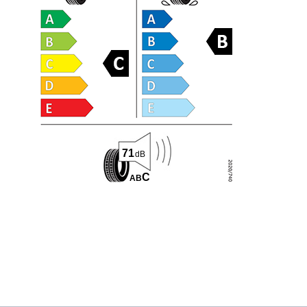
71
dB
C
A
B