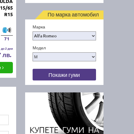
FULDA
15/65
По марка автомобил
R15
Марка
71
Модел
 до 2 дни
7 лв.
е
Покажи гуми