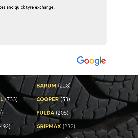
ices and quick tyre exchange.
Приемливо вре
VENDI - 27.04.2
BARUM
(228)
L
(733)
COOPER
(53)
6)
FULDA
(205)
(492)
GRIPMAX
(232)