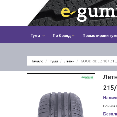
Гуми
По бранд
Промотирани гум
Начало
Гуми
Летни
GOODRIDE Z-107 215
Лет
215/
Налич
Всички 
Безпла