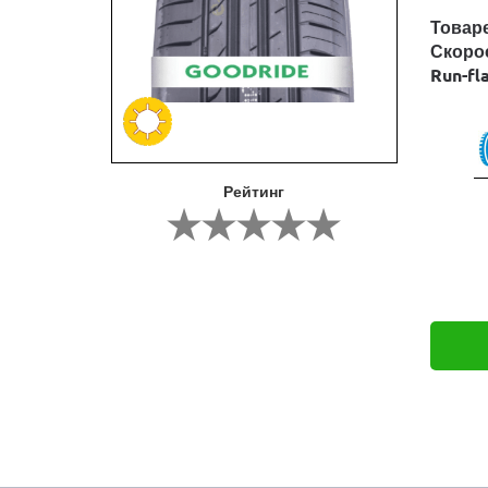
Товар
Скоро
Run-fl
Рейтинг