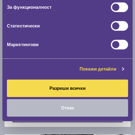
Скоростомер при 100
км/ч
За функционалност
0 км/ч
Статистически
Намери гуми с новия размер
Маркетингови
По марка автомобил
Марка
Покажи детайли
Разреши всички
Модел
Отказ
Покажи гуми