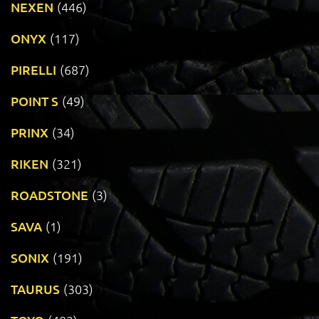
NEXEN
(446)
ONYX
(117)
PIRELLI
(687)
POINT S
(49)
PRINX
(34)
RIKEN
(321)
ROADSTONE
(3)
SAVA
(1)
SONIX
(191)
TAURUS
(303)