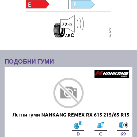
72
dB
C
A
B
ПОДОБНИ ГУМИ
Летни гуми NANKANG REMEX RX-615 215/65 R15
D
C
69