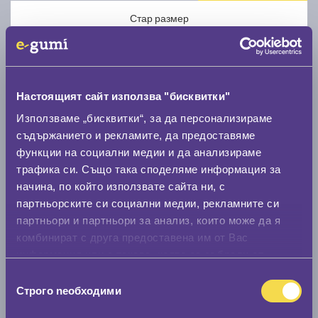
Стар размер
Настоящият сайт използва "бисквитки"
Използваме „бисквитки“, за да персонализираме
Нов размер
съдържанието и рекламите, да предоставяме
функции на социални медии и да анализираме
трафика си. Също така споделяме информация за
начина, по който използвате сайта ни, с
партньорските си социални медии, рекламните си
партньори и партньори за анализ, които може да я
Стар размер
комбинират с друга предоставена им от Вас
информация или с такава, която са събрали от
0 мм.
ползването от Ваша страна на услугите им.
Избор
Нов размер
Строго nеобходими
на
0 мм.
съгласие