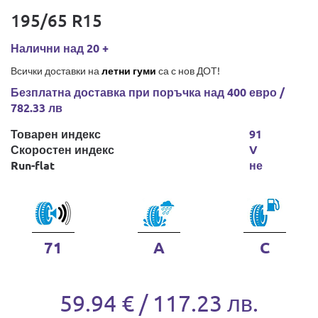
195/65 R15
Налични над 20 +
Всички доставки на
летни гуми
са с нов ДОТ!
Безплатна доставка при поръчка над 400 евро /
782.33 лв
Товарен индекс
91
Скоростен индекс
V
Run-flat
не
71
A
C
59.94 € / 117.23 лв.