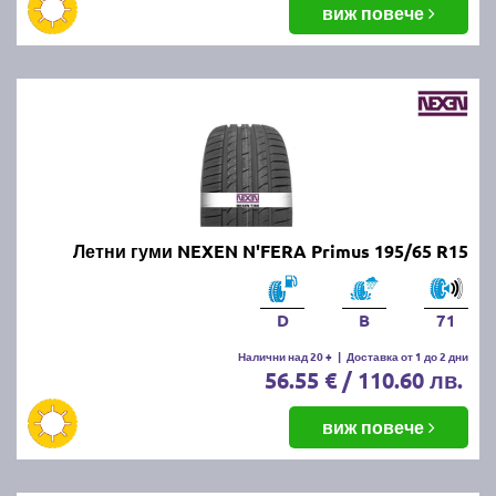
виж повече
Летни гуми NEXEN N'FERA Primus 195/65 R15
D
B
71
Налични над 20 +
|
Доставка от 1 до 2 дни
56.55 € / 110.60 лв.
виж повече