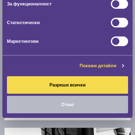
Скоростомер при 100
км/ч
За функционалност
0 км/ч
Статистически
Намери гуми с новия размер
Маркетингови
По марка автомобил
Марка
Покажи детайли
Модел
Разреши всички
Отказ
Покажи гуми