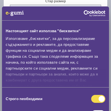
Стар размер
Настоящият сайт използва "бисквитки"
Нов размер
Използваме „бисквитки“, за да персонализираме
съдържанието и рекламите, да предоставяме
функции на социални медии и да анализираме
трафика си. Също така споделяме информация за
начина, по който използвате сайта ни, с
партньорските си социални медии, рекламните си
партньори и партньори за анализ, които може да я
Стар размер
комбинират с друга предоставена им от Вас
0 мм.
информация или с такава, която са събрали от
ползването от Ваша страна на услугите им.
Избор
Нов размер
Строго nеобходими
на
0 мм.
съгласие