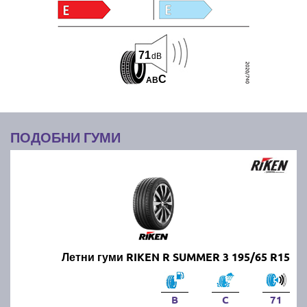
71
dB
C
A
B
ПОДОБНИ ГУМИ
Летни гуми RIKEN R SUMMER 3 195/65 R15
B
C
71