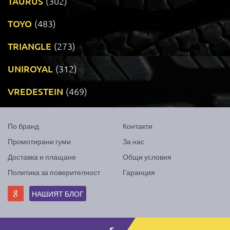
TAURUS
(302)
TOYO
(483)
TRIANGLE
(273)
UNIROYAL
(312)
VREDESTEIN
(469)
По бранд
Контакти
Промотирани гуми
За нас
Доставка и плащане
Общи условия
Политика за поверителност
Гаранция
НАШИЯТ БЛОГ