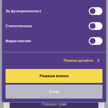
съгласие
0 мм.
За функционалност
Скоростомер при 100
км/ч
0 км/ч
Статистически
Намери гуми с новия размер
Маркетингови
По марка автомобил
Покажи детайли
Марка
Разреши всички
Модел
Отказ
Покажи гуми