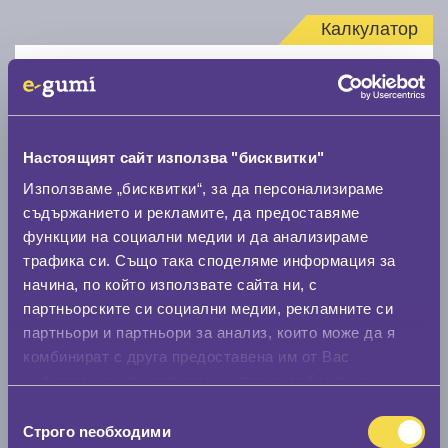
Калкулатор
Стар размер
Настоящият сайт използва "бисквитки"
Използваме „бисквитки“, за да персонализираме
съдържанието и рекламите, да предоставяме
Нов размер
функции на социални медии и да анализираме
трафика си. Също така споделяме информация за
начина, по който използвате сайта ни, с
партньорските си социални медии, рекламните си
партньори и партньори за анализ, които може да я
комбинират с друга предоставена им от Вас
Стар размер
информация или с такава, която са събрали от
0 мм.
ползването от Ваша страна на услугите им.
Избор
Строго nеобходими
на
Нов размер