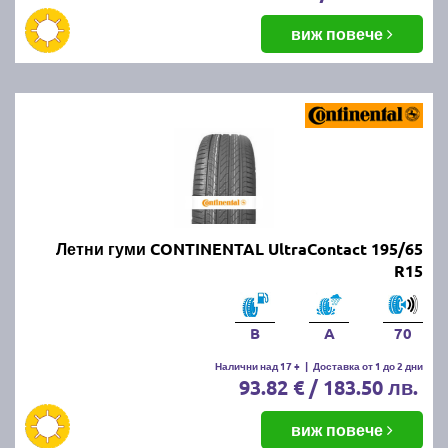
виж повече
Летни гуми CONTINENTAL UltraContact 195/65
R15
B
A
70
Налични над 17 +
|
Доставка от 1 до 2 дни
93.82 € / 183.50 лв.
виж повече