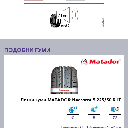
71
dB
C
A
B
ПОДОБНИ ГУМИ
Летни гуми MATADOR Hectorra 5 225/50 R17
C
B
72
Налични над 20 +
|
Доставка от 1 до 2 дни