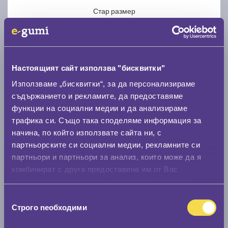
Стар размер
Настоящият сайт използва "бисквитки"
Използваме „бисквитки“, за да персонализираме
Нов размер
съдържанието и рекламите, да предоставяме
функции на социални медии и да анализираме
трафика си. Също така споделяме информация за
начина, по който използвате сайта ни, с
партньорските си социални медии, рекламните си
партньори и партньори за анализ, които може да я
Стар размер
комбинират с друга предоставена им от Вас
0 мм.
информация или с такава, която са събрали от
ползването от Ваша страна на услугите им.
Избор
Нов размер
Строго nеобходими
на
0 мм.
съгласие