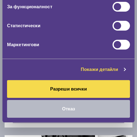
Скоростомер при 100
км/ч
За функционалност
0 км/ч
Статистически
Намери гуми с новия размер
Маркетингови
По марка автомобил
Марка
Покажи детайли
Разреши всички
Модел
Отказ
Покажи гуми