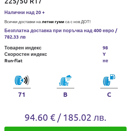
225/50 R17
Налични над 20 +
Всички доставки на
летни гуми
са с нов ДОТ!
Безплатна доставка при поръчка над 400 евро /
782.33 лв
Товарен индекс
98
Скоростен индекс
Y
Run-flat
не
71
B
C
94.60 € / 185.02 лв.