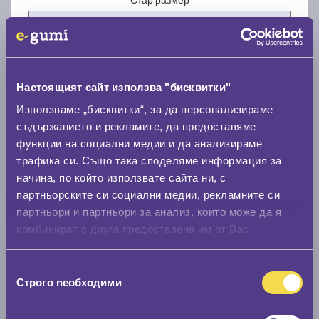
Настоящият сайт използва "бисквитки"
Нов размер
Използваме „бисквитки“, за да персонализираме
съдържанието и рекламите, да предоставяме
функции на социални медии и да анализираме
трафика си. Също така споделяме информация за
начина, по който използвате сайта ни, с
партньорските си социални медии, рекламните си
партньори и партньори за анализ, които може да я
Стар размер
комбинират с друга предоставена им от Вас
0 мм.
информация или с такава, която са събрали от
ползването от Ваша страна на услугите им.
Нов размер
Избор
Строго nеобходими
на
0 мм.
съгласие
Скоростомер при 100
км/ч