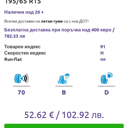
195/65 R15
Налични над 20 +
Всички доставки на
летни гуми
са с нов ДОТ!
Безплатна доставка при поръчка над 400 евро /
782.33 лв
Товарен индекс
91
Скоростен индекс
H
Run-flat
не
70
B
D
52.62 € / 102.92 лв.