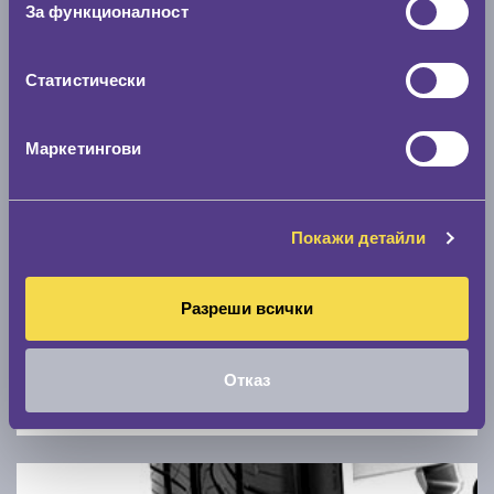
За функционалност
0 км/ч
Статистически
Намери гуми с новия размер
Маркетингови
По марка автомобил
Марка
Покажи детайли
Модел
Разреши всички
Отказ
Покажи гуми