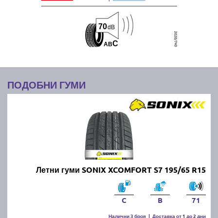
70
dB
C
A
B
ПОДОБНИ ГУМИ
Летни гуми SONIX XCOMFORT S7 195/65 R15
C
B
71
Налични 3 броя
|
Доставка от 1 до 2 дни