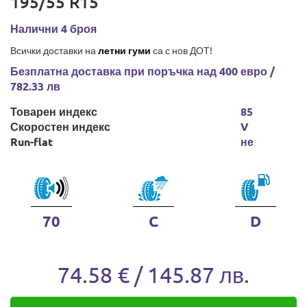
195/55 R15
Налични 4 броя
Всички доставки на
летни гуми
са с нов ДОТ!
Безплатна доставка при поръчка над 400 евро /
782.33 лв
Товарен индекс
85
Скоростен индекс
V
Run-flat
не
70
C
D
74.58 € / 145.87 лв.