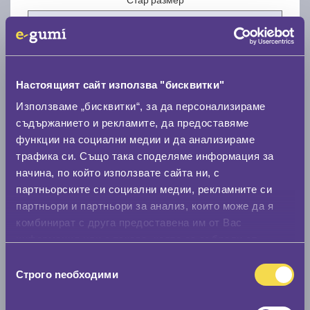
Настоящият сайт използва "бисквитки"
Нов размер
Използваме „бисквитки“, за да персонализираме
съдържанието и рекламите, да предоставяме
функции на социални медии и да анализираме
трафика си. Също така споделяме информация за
начина, по който използвате сайта ни, с
партньорските си социални медии, рекламните си
партньори и партньори за анализ, които може да я
Стар размер
комбинират с друга предоставена им от Вас
0 мм.
информация или с такава, която са събрали от
ползването от Ваша страна на услугите им.
Нов размер
Избор
Строго nеобходими
на
0 мм.
съгласие
Скоростомер при 100
км/ч