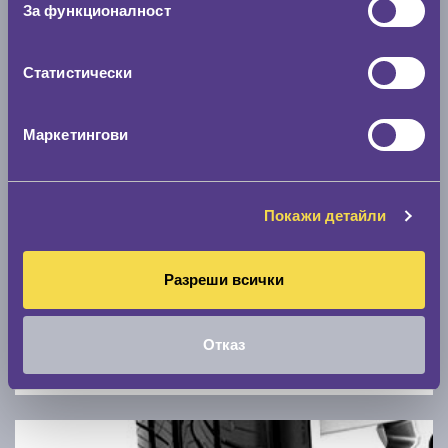
За функционалност
0 км/ч
Статистически
Намери гуми с новия размер
Маркетингови
По марка автомобил
Марка
Покажи детайли
Модел
Разреши всички
Отказ
Покажи гуми