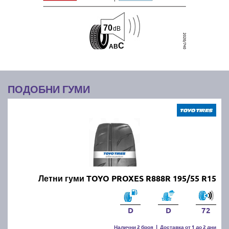
70
dB
C
A
B
ПОДОБНИ ГУМИ
Летни гуми TOYO PROXES R888R 195/55 R15
D
D
72
Налични 2 броя
|
Доставка от 1 до 2 дни