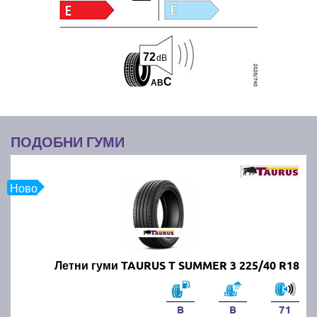
72
dB
C
A
B
ПОДОБНИ ГУМИ
Ново
Летни гуми TAURUS T SUMMER 3 225/40 R18
B
B
71