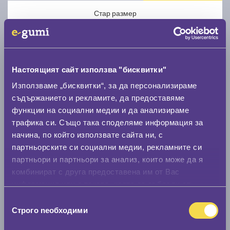
Стар размер
Настоящият сайт използва "бисквитки"
Използваме „бисквитки“, за да персонализираме
Нов размер
съдържанието и рекламите, да предоставяме
функции на социални медии и да анализираме
трафика си. Също така споделяме информация за
начина, по който използвате сайта ни, с
партньорските си социални медии, рекламните си
партньори и партньори за анализ, които може да я
Стар размер
комбинират с друга предоставена им от Вас
информация или с такава, която са събрали от
0 мм.
ползването от Ваша страна на услугите им.
Избор
Нов размер
Строго nеобходими
на
0 мм.
съгласие