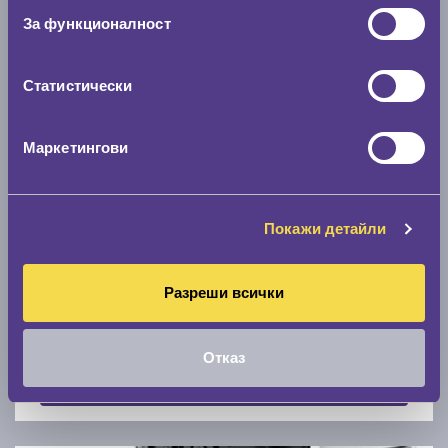
Скоростомер при 100
км/ч
За функционалност
0 км/ч
Статистически
Намери гуми с новия размер
Маркетингови
По марка автомобил
Марка
Покажи детайли
Разреши всички
Модел
Отказ
Покажи гуми