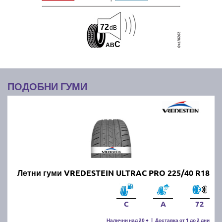
72
dB
C
A
B
ПОДОБНИ ГУМИ
Летни гуми VREDESTEIN ULTRAC PRO 225/40 R18
C
A
72
Налични над 20 +
|
Доставка от 1 до 2 дни