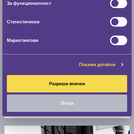
За функционалност
0 км/ч
Статистически
Намери гуми с новия размер
Маркетингови
По марка автомобил
Марка
Покажи детайли
Модел
Разреши всички
Отказ
Покажи гуми