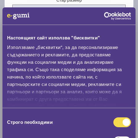
Настоящият сайт използва "бисквитки"
Нов размер
Използваме „бисквитки“, за да персонализираме
съдържанието и рекламите, да предоставяме
функции на социални медии и да анализираме
трафика си. Също така споделяме информация за
начина, по който използвате сайта ни, с
партньорските си социални медии, рекламните си
партньори и партньори за анализ, които може да я
Стар размер
комбинират с друга предоставена им от Вас
0 мм.
информация или с такава, която са събрали от
ползването от Ваша страна на услугите им.
Нов размер
Избор
Строго nеобходими
на
0 мм.
съгласие
Скоростомер при 100
км/ч