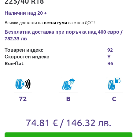
225/40 R18
Налични над 20 +
Всички доставки на
летни гуми
са с нов ДОТ!
Безплатна доставка при поръчка над 400 евро /
782.33 лв
Товарен индекс
92
Скоростен индекс
Y
Run-flat
не
72
B
C
74.81 € / 146.32 лв.