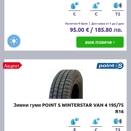
C
C
72
Налични 4 броя
|
Доставка от 1 до 2 дни
95.00 € / 185.80 лв.
виж повече
Акцент
Зимни гуми POINT S WINTERSTAR VAN 4 195/75
R16
E
C
73