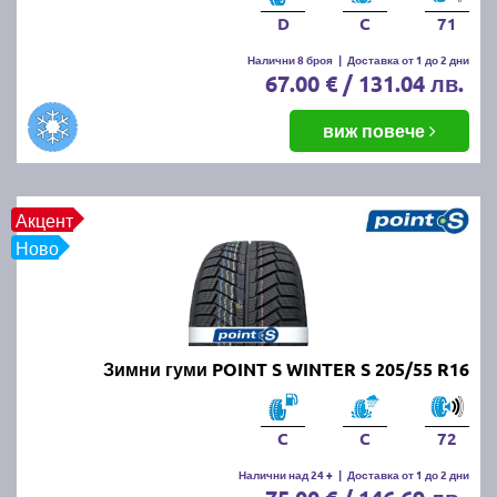
D
C
71
Налични 8 броя
|
Доставка от 1 до 2 дни
67.00 € / 131.04 лв.
виж повече
Акцент
Ново
Зимни гуми POINT S WINTER S 205/55 R16
C
C
72
Налични над 24 +
|
Доставка от 1 до 2 дни