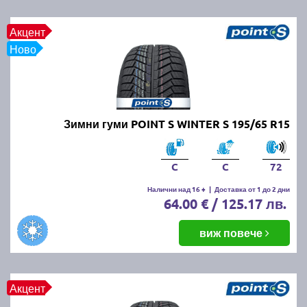
Акцент
Ново
Зимни гуми POINT S WINTER S 195/65 R15
C
C
72
Налични над 16 +
|
Доставка от 1 до 2 дни
64.00 € / 125.17 лв.
виж повече
Акцент