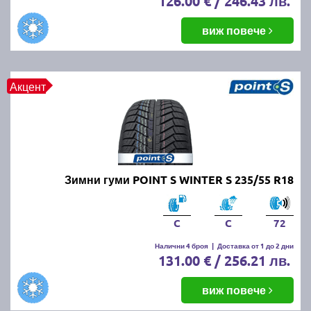
126.00 € / 246.43 лв.
виж повече
Акцент
Зимни гуми POINT S WINTER S 235/55 R18
C
C
72
Налични 4 броя
|
Доставка от 1 до 2 дни
131.00 € / 256.21 лв.
виж повече