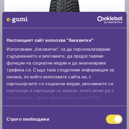
Зимни гуми POINT S WINTER S 215/65 R17
Настоящият сайт използва "бисквитки"
C
C
72
Използваме „бисквитки“, за да персонализираме
Налични 8 броя
|
Доставка от 1 до 2 дни
съдържанието и рекламите, да предоставяме
112.00 € / 219.05 лв.
функции на социални медии и да анализираме
виж повече
трафика си. Също така споделяме информация за
начина, по който използвате сайта ни, с
партньорските си социални медии, рекламните си
партньори и партньори за анализ, които може да я
Акцент
комбинират с друга предоставена им от Вас
информация или с такава, която са събрали от
ползването от Ваша страна на услугите им.
Избор
Строго nеобходими
на
съгласие