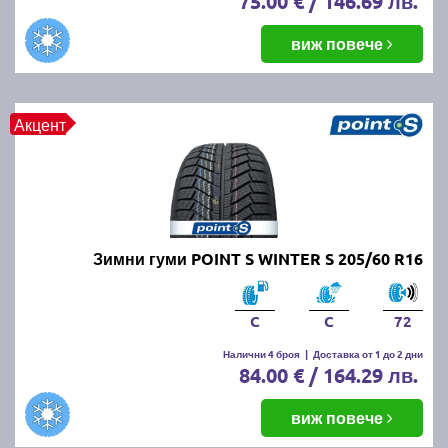
75.00 € / 146.69 лв.
виж повече
Акцент
Зимни гуми POINT S WINTER S 205/60 R16
C
C
72
Налични 4 броя
|
Доставка от 1 до 2 дни
84.00 € / 164.29 лв.
виж повече