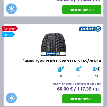
виж повече
Акцент
Ново
Зимни гуми POINT S WINTER S 165/70 R14
D
C
71
Налични 4 броя
|
Доставка от 1 до 2 дни
60.00 € / 117.35 лв.
виж повече