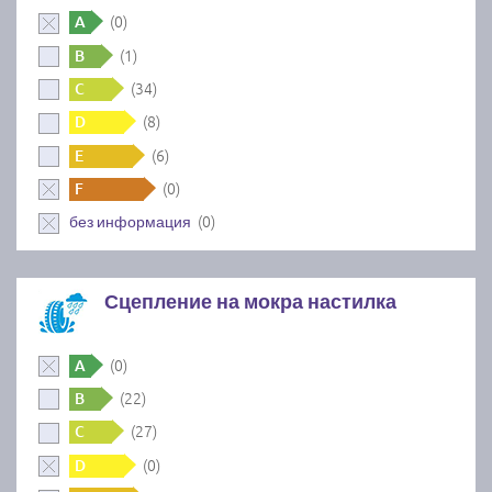
(0)
A
(1)
B
(34)
C
(8)
D
(6)
E
(0)
F
(0)
без информация
Сцепление на мокра настилка
(0)
A
(22)
B
(27)
C
(0)
D