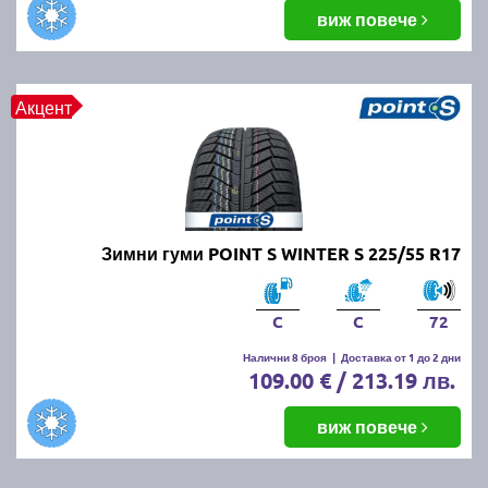
виж повече
Акцент
Зимни гуми POINT S WINTER S 225/55 R17
C
C
72
Налични 8 броя
|
Доставка от 1 до 2 дни
109.00 € / 213.19 лв.
виж повече