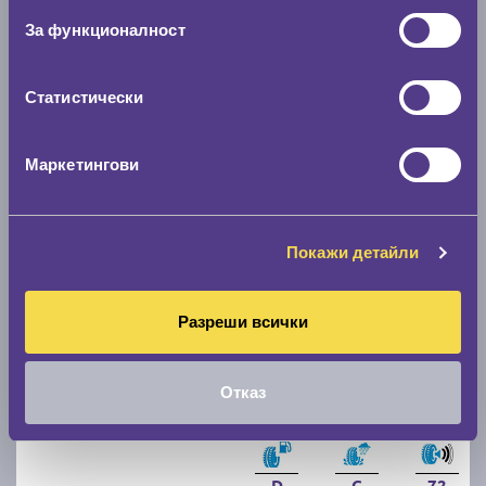
Зимни гуми POINT S WINTER S 215/60 R17
За функционалност
C
B
72
Статистически
Налични 8 броя
|
Доставка от 1 до 2 дни
120.00 € / 234.70 лв.
Маркетингови
виж повече
Покажи детайли
Акцент
Разреши всички
Отказ
Зимни гуми POINT S WINTER S 235/45 R18
D
C
72