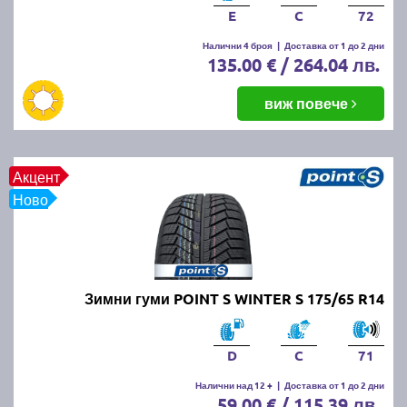
E
C
72
Налични 4 броя
|
Доставка от 1 до 2 дни
135.00 € / 264.04 лв.
виж повече
Акцент
Ново
Зимни гуми POINT S WINTER S 175/65 R14
D
C
71
Налични над 12 +
|
Доставка от 1 до 2 дни
59.00 € / 115.39 лв.