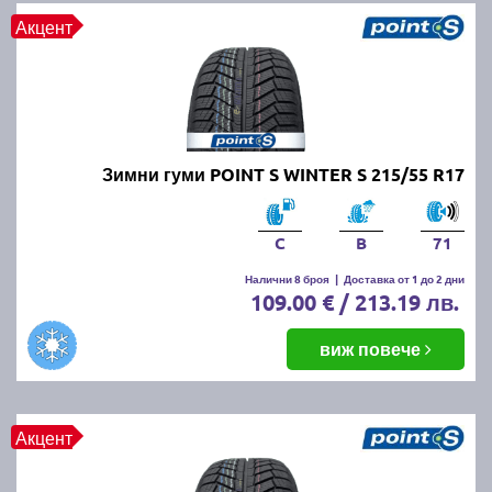
Акцент
Зимни гуми POINT S WINTER S 215/55 R17
C
B
71
Налични 8 броя
|
Доставка от 1 до 2 дни
109.00 € / 213.19 лв.
виж повече
Акцент