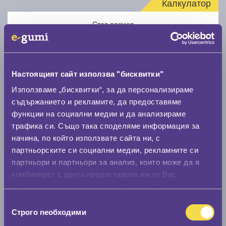
Калкулатор
Стар размер
Настоящият сайт използва "бисквитки"
Използваме „бисквитки“, за да персонализираме
Нов размер
съдържанието и рекламите, да предоставяме
функции на социални медии и да анализираме
трафика си. Също така споделяме информация за
начина, по който използвате сайта ни, с
партньорските си социални медии, рекламните си
партньори и партньори за анализ, които може да я
комбинират с друга предоставена им от Вас
Стар размер
информация или с такава, която са събрали от
0 мм.
ползването от Ваша страна на услугите им.
Избор
Строго nеобходими
Нов размер
на