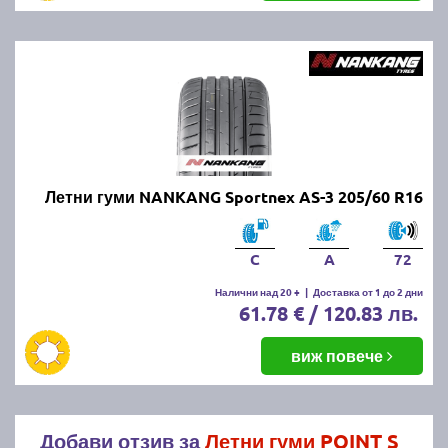
Летни гуми NANKANG Sportnex AS-3 205/60 R16
C
A
72
Налични над 20 +
|
Доставка от 1 до 2 дни
61.78 € / 120.83 лв.
виж повече
Добави отзив за
Летни гуми POINT S