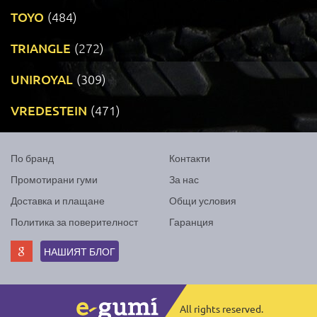
TOYO
(484)
TRIANGLE
(272)
UNIROYAL
(309)
VREDESTEIN
(471)
По бранд
Контакти
Промотирани гуми
За нас
Доставка и плащане
Общи условия
Политика за поверителност
Гаранция
НАШИЯТ БЛОГ
All rights reserved.