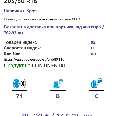
205/60 R16
Налични 6 броя
Всички доставки на
летни гуми
са с нов ДОТ!
Безплатна доставка при поръчка над 400 евро /
782.33 лв
Товарен индекс
92
Скоростен индекс
H
Run-flat
не
https://eprel.ec.europa.eu/qr/589110
Продукт на
CONTINENTAL
71
B
C