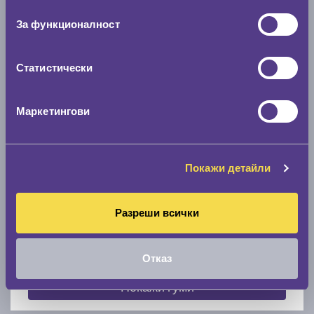
съгласие
0 мм.
За функционалност
Скоростомер при 100
км/ч
0 км/ч
Статистически
Намери гуми с новия размер
Маркетингови
По марка автомобил
Покажи детайли
Марка
Разреши всички
Модел
Отказ
Покажи гуми