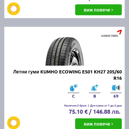
виж повече
Летни гуми KUMHO ECOWING ES01 KH27 205/60
R16
C
B
69
Налични 2 броя
|
Доставка от 1 до 2 дни
75.10 € / 146.88 лв.
виж повече