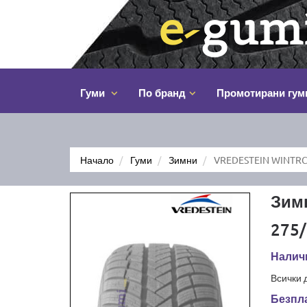
Гуми
По бранд
Промотирани гум
Начало
Гуми
Зимни
VREDESTEIN WINTRC
Зим
275/
Наличн
Всички 
Безпла