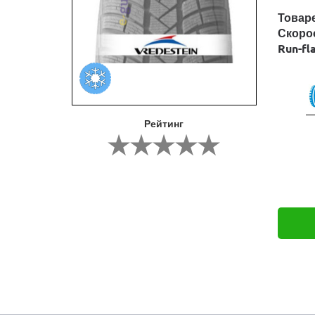
Товар
Скоро
Run-fl
Рейтинг