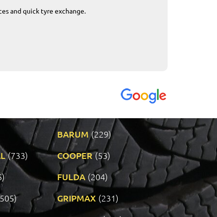
ices and quick tyre exchange.
Приемливо вре
VENDI - 27.04.2
BARUM
(229)
L
(733)
COOPER
(53)
6)
FULDA
(204)
(505)
GRIPMAX
(231)