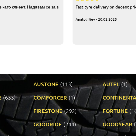
 като клиент. Надявам се за в
Fast tyre delivery on decent pr
Anatoli Iliev - 20.02.2025
AUSTONE
(113)
AUTEL
(1)
E
(633)
COMFORCER
(1)
CONTINENTA
)
FIRESTONE
(292)
FORTUNE
(1
GOODRIDE
(244)
GOODYEAR