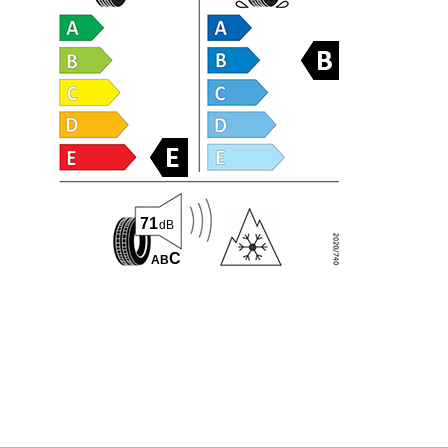
71
dB
C
A
B