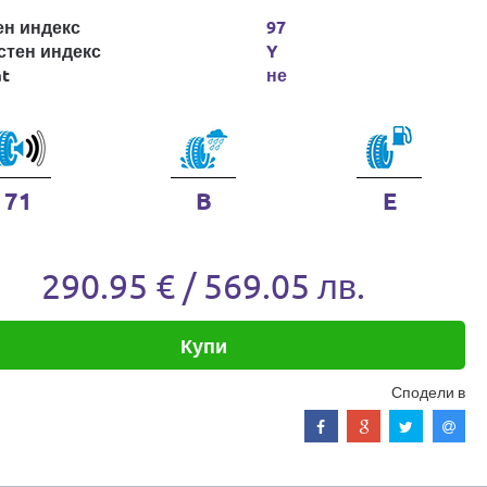
ен индекс
97
стен индекс
Y
at
не
71
B
E
290.95 € / 569.05 лв.
Купи
Сподели в