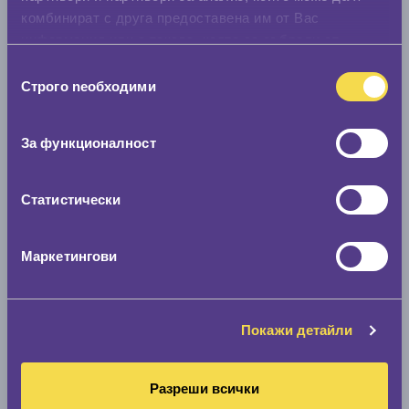
комбинират с друга предоставена им от Вас
информация или с такава, която са събрали от
ползването от Ваша страна на услугите им.
Избор
Строго nеобходими
на
съгласие
За функционалност
Статистически
Маркетингови
Покажи детайли
Разреши всички