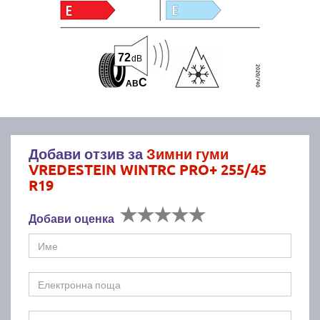
72
dB
C
A
B
Добави отзив за
Зимни гуми
VREDESTEIN WINTRC PRO+ 255/45
R19
Добави оценка