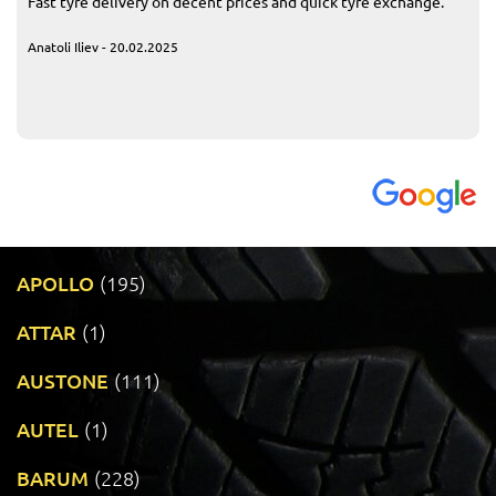
Fast tyre delivery on decent prices and quick tyre exchange.
Anatoli Iliev - 20.02.2025
APOLLO
(195)
ATTAR
(1)
AUSTONE
(111)
AUTEL
(1)
BARUM
(228)