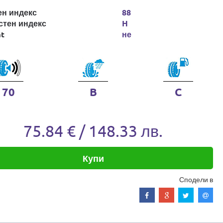
ен индекс
88
стен индекс
H
at
не
70
B
C
75.84 € / 148.33 лв.
Купи
Сподели в