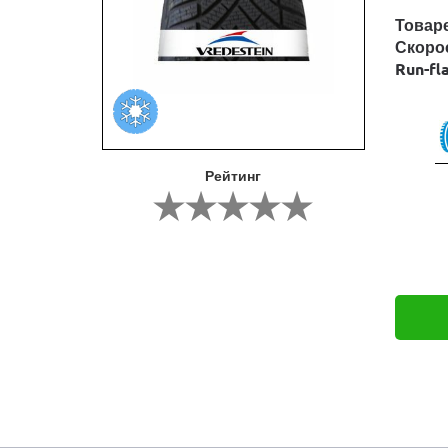
Товар
Скоро
Run-fl
Рейтинг