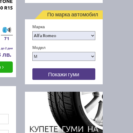
STONE
0 R15
По марка автомобил
Марка
71
Модел
 до 2 дни
3 лв.
е
Покажи гуми