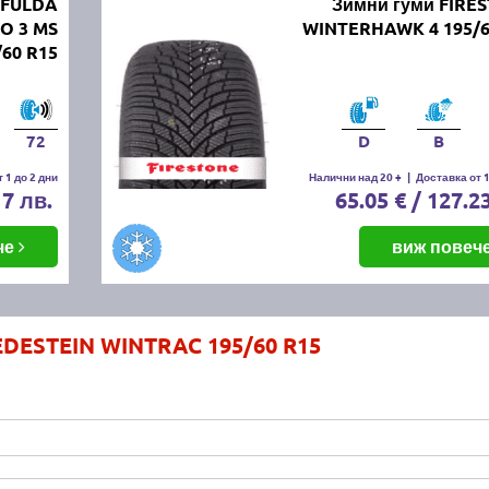
 FULDA
Зимни гуми FIRE
O 3 MS
WINTERHAWK 4 195/6
/60 R15
72
D
B
 1 до 2 дни
Налични над 20 +
|
Доставка от 1
17 лв.
65.05 € / 127.2
че
виж повеч
EDESTEIN WINTRAC 195/60 R15