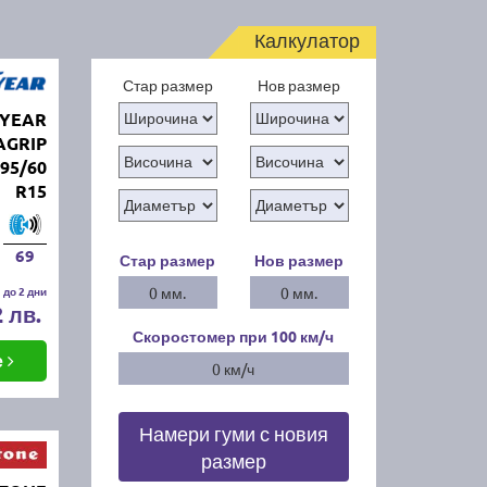
Калкулатор
Стар размер
Нов размер
DYEAR
AGRIP
95/60
R15
69
Стар размер
Нов размер
 до 2 дни
0 мм.
0 мм.
2 лв.
Скоростомер при 100
км/ч
е
0 км/ч
Намери гуми с новия
размер