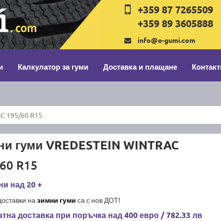
+359 87 7265509
+359 89 3605888
info@e-gumi.com
и
Калкулатор за гуми
Доставка и плащане
Контакт
C 195/60 R15
ни гуми VREDESTEIN WINTRAC
60 R15
и над 20 +
доставки на
зимни гуми
са с нов ДОТ!
тна доставка при поръчка над 400 евро / 782.33 лв