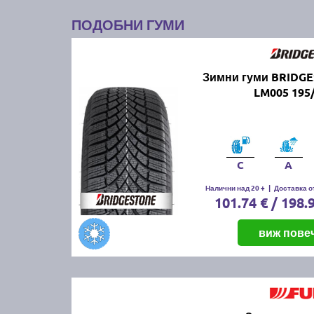
ПОДОБНИ ГУМИ
Зимни гуми BRIDG
LM005 195
C
A
Налични над 20 +
|
Доставка от
101.74 € / 198.
виж пове