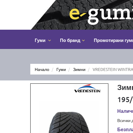
Гуми
По бранд
Промотирани гум
Начало
Гуми
Зимни
VREDESTEIN WINTRA
Зим
195/
Наличн
Всички 
Безпла