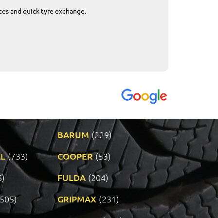
ices and quick tyre exchange.
Приемливо вре
VENDI - 27.04.2
BARUM
(229)
L
(733)
COOPER
(53)
6)
FULDA
(204)
(505)
GRIPMAX
(231)