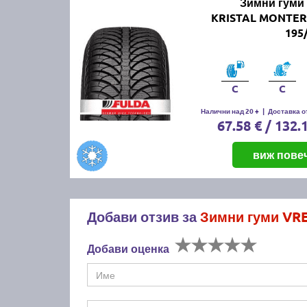
Зимни гуми
KRISTAL MONTER
195
C
C
Налични над 20 +
|
Доставка от
67.58 € / 132.
виж пове
Добави отзив за
Зимни гуми VR
Добави оценка