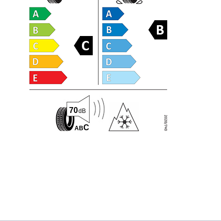
70
dB
C
A
B