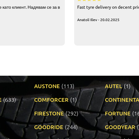
 като клиент. Надявам се за в
Fast tyre delivery on decent pr
Anatoli Iliev - 20.02.2025
AUSTONE
(113)
AUTEL
(1)
E
(633)
COMFORCER
(1)
CONTINENTA
)
FIRESTONE
(292)
FORTUNE
(1
GOODRIDE
(244)
GOODYEAR