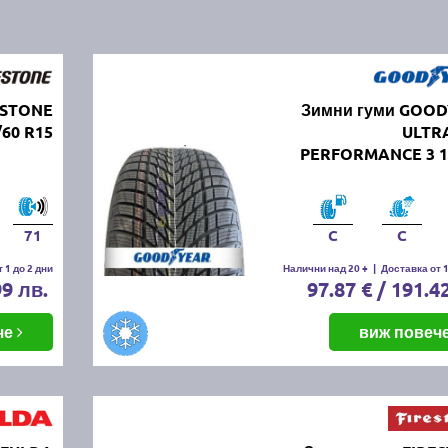
ESTONE
Зимни гуми GOO
/60 R15
ULTR
PERFORMANCE 3 1
71
C
C
 1 до 2 дни
Налични над 20 +
|
Доставка от 1
99 лв.
97.87 € / 191.4
че
виж повеч