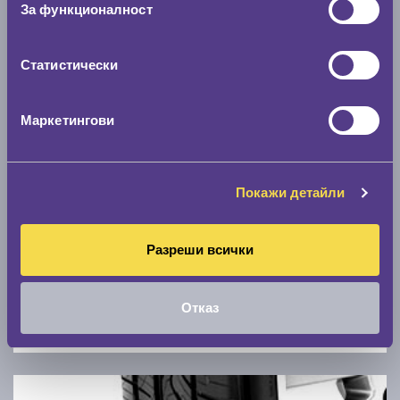
За функционалност
0 км/ч
Статистически
Намери гуми с новия размер
Маркетингови
По марка автомобил
Марка
Покажи детайли
Модел
Разреши всички
Отказ
Покажи гуми