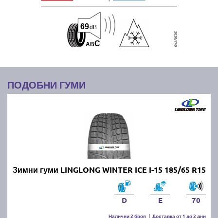
69
dB
C
A
B
ПОДОБНИ ГУМИ
Зимни гуми LINGLONG WINTER ICE I-15 185/65 R15
D
E
70
Налични 2 броя
|
Доставка от 1 до 2 дни