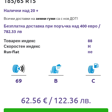
185/65 R15
Налични над 20 +
Всички доставки на
зимни гуми
са с нов ДОТ!
Безплатна доставка при поръчка над 400 евро /
782.33 лв
Товарен индекс
88
Скоростен индекс
H
Run-flat
не
69
B
C
62.56 € / 122.36 лв.