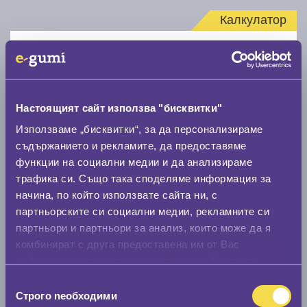
Калкулатор
Стар размер
Настоящият сайт използва "бисквитки"
Използваме „бисквитки“, за да персонализираме
съдържанието и рекламите, да предоставяме
Нов размер
функции на социални медии и да анализираме
трафика си. Също така споделяме информация за
начина, по който използвате сайта ни, с
партньорските си социални медии, рекламните си
партньори и партньори за анализ, които може да я
комбинират с друга предоставена им от Вас
Стар размер
информация или с такава, която са събрали от
0 мм.
ползването от Ваша страна на услугите им.
Избор
Строго nеобходими
на
Нов размер