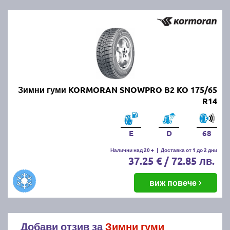
Зимни гуми KORMORAN SNOWPRO B2 KO 175/65
R14
E
D
68
Налични над 20 +
|
Доставка от 1 до 2 дни
37.25 € / 72.85 лв.
виж повече
Добави отзив за
Зимни гуми