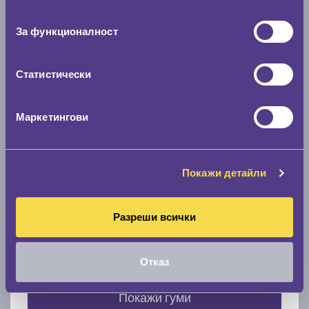
съгласие
0 мм.
За функционалност
Скоростомер при 100
км/ч
0 км/ч
Статистически
Намери гуми с новия размер
Маркетингови
По марка автомобил
Покажи детайли
Марка
Разреши всички
Модел
Отказ
Покажи гуми