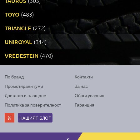
TAURUS
(303)
TOYO
(483)
TRIANGLE
(272)
UNIROYAL
(314)
VREDESTEIN
(470)
По бранд
Контакти
Промотирани гуми
За нас
Доставка и плащане
Общи условия
Политика за поверителност
Гаранция
НАШИЯТ БЛОГ