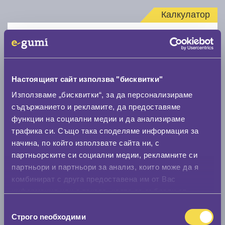
Калкулатор
Стар размер
Настоящият сайт използва "бисквитки"
Използваме „бисквитки“, за да персонализираме
съдържанието и рекламите, да предоставяме
Нов размер
функции на социални медии и да анализираме
трафика си. Също така споделяме информация за
начина, по който използвате сайта ни, с
партньорските си социални медии, рекламните си
партньори и партньори за анализ, които може да я
комбинират с друга предоставена им от Вас
Стар размер
информация или с такава, която са събрали от
0 мм.
ползването от Ваша страна на услугите им.
Избор
Строго nеобходими
на
Нов размер