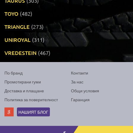
TAURUS
(303)
TOYO
(482)
TRIANGLE
(273)
UNIROYAL
(311)
VREDESTEIN
(467)
По бранд
Контакти
Промотирани гуми
За нас
Доставка и плащане
Общи условия
Политика за поверителност
Гаранция
НАШИЯТ БЛОГ