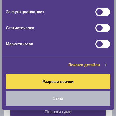
съгласие
0 мм.
За функционалност
Скоростомер при 100
км/ч
0 км/ч
Статистически
Намери гуми с новия размер
Маркетингови
По марка автомобил
Покажи детайли
Марка
Разреши всички
Модел
Отказ
Покажи гуми