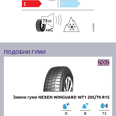
73
dB
C
A
B
ПОДОБНИ ГУМИ
Зимни гуми NEXEN WINGUARD WT1 205/70 R15
D
B
72