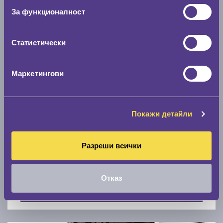
Скоростомер при 100
км/ч
За функционалност
0 км/ч
Статистически
Намери гуми с новия размер
Маркетингови
По марка автомобил
Марка
Покажи детайли
Разреши всички
Модел
Отказ
Покажи гуми