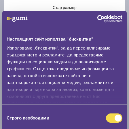
Стар размер
Настоящият сайт използва "бисквитки"
Използваме „бисквитки“, за да персонализираме
Нов размер
съдържанието и рекламите, да предоставяме
функции на социални медии и да анализираме
трафика си. Също така споделяме информация за
начина, по който използвате сайта ни, с
партньорските си социални медии, рекламните си
партньори и партньори за анализ, които може да я
Стар размер
комбинират с друга предоставена им от Вас
информация или с такава, която са събрали от
0 мм.
ползването от Ваша страна на услугите им.
Избор
Нов размер
Строго nеобходими
на
0 мм.
съгласие