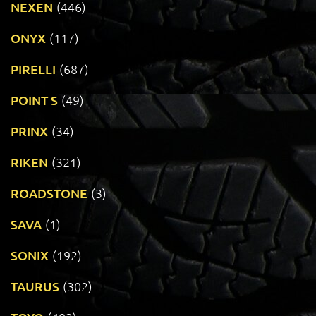
NEXEN
(446)
ONYX
(117)
PIRELLI
(687)
POINT S
(49)
PRINX
(34)
RIKEN
(321)
ROADSTONE
(3)
SAVA
(1)
SONIX
(192)
TAURUS
(302)