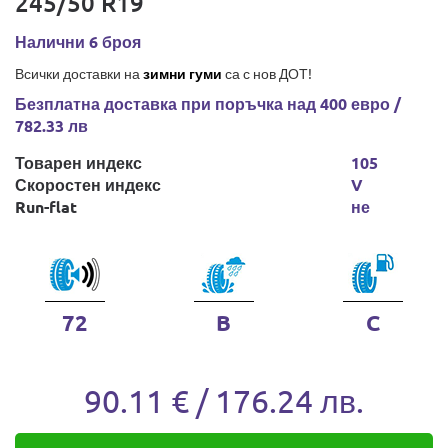
245/50 R19
Налични 6 броя
Всички доставки на
зимни гуми
са с нов ДОТ!
Безплатна доставка при поръчка над 400 евро /
782.33 лв
Товарен индекс
105
Скоростен индекс
V
Run-flat
не
72
B
C
90.11 € / 176.24 лв.