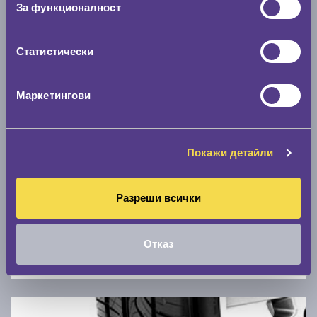
За функционалност
0 км/ч
Статистически
Намери гуми с новия размер
Маркетингови
По марка автомобил
Марка
Покажи детайли
Модел
Разреши всички
Отказ
Покажи гуми