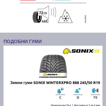
72
dB
C
A
B
ПОДОБНИ ГУМИ
Зимни гуми SONIX WINTERXPRO 888 245/50 R19
C
D
70
Налични над 16 +
|
Доставка от 1 до 2 дни