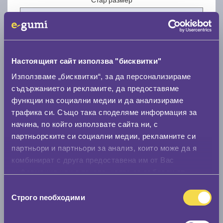
Настоящият сайт използва "бисквитки"
Нов размер
Използваме „бисквитки“, за да персонализираме
съдържанието и рекламите, да предоставяме
функции на социални медии и да анализираме
трафика си. Също така споделяме информация за
начина, по който използвате сайта ни, с
партньорските си социални медии, рекламните си
партньори и партньори за анализ, които може да я
Стар размер
комбинират с друга предоставена им от Вас
0 мм.
информация или с такава, която са събрали от
ползването от Ваша страна на услугите им.
Нов размер
Избор
Строго nеобходими
на
0 мм.
съгласие
Скоростомер при 100
км/ч