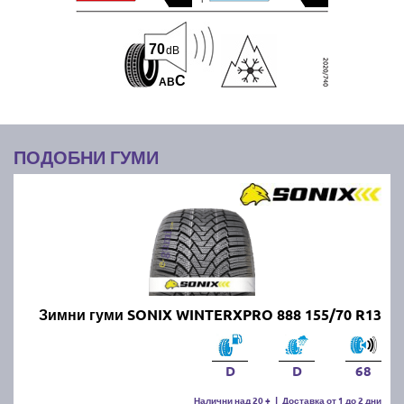
70
dB
C
A
B
ПОДОБНИ ГУМИ
Зимни гуми SONIX WINTERXPRO 888 155/70 R13
D
D
68
Налични над 20 +
|
Доставка от 1 до 2 дни