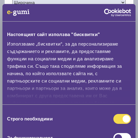
Настоящият сайт използва "бисквитки"
Нов размер
Използваме „бисквитки“, за да персонализираме
съдържанието и рекламите, да предоставяме
функции на социални медии и да анализираме
трафика си. Също така споделяме информация за
начина, по който използвате сайта ни, с
партньорските си социални медии, рекламните си
Стар размер
партньори и партньори за анализ, които може да я
комбинират с друга предоставена им от Вас
0 мм.
информация или с такава, която са събрали от
Нов размер
ползването от Ваша страна на услугите им.
Избор
0 мм.
Строго nеобходими
на
съгласие
Скоростомер при 100
км/ч
За функционалност