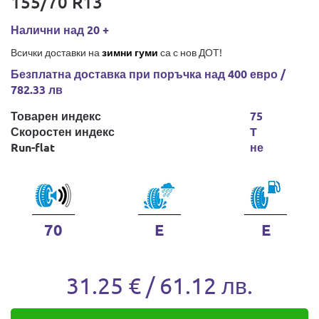
155/70 R13
Налични над 20 +
Всички доставки на
зимни гуми
са с нов ДОТ!
Безплатна доставка при поръчка над 400 евро /
782.33 лв
Товарен индекс
75
Скоростен индекс
T
Run-flat
не
70
E
E
31.25 € / 61.12 лв.