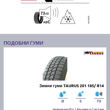
73
dB
C
A
B
ПОДОБНИ ГУМИ
Зимни гуми TAURUS 201 185/ R14
D
C
73
Налични над 20 +
|
Доставка от 1 до 2 дни