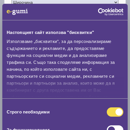
Настоящият сайт използва "бисквитки"
Нов размер
Използваме „бисквитки“, за да персонализираме
съдържанието и рекламите, да предоставяме
функции на социални медии и да анализираме
трафика си. Също така споделяме информация за
начина, по който използвате сайта ни, с
партньорските си социални медии, рекламните си
Стар размер
партньори и партньори за анализ, които може да я
комбинират с друга предоставена им от Вас
0 мм.
информация или с такава, която са събрали от
Нов размер
ползването от Ваша страна на услугите им.
Избор
0 мм.
Строго nеобходими
на
съгласие
Скоростомер при 100
км/ч
За функционалност