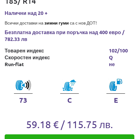
185/ R14
Налични над 20 +
Всички доставки на
зимни гуми
са с нов ДОТ!
Безплатна доставка при поръчка над 400 евро /
782.33 лв
Товарен индекс
102/100
Скоростен индекс
Q
Run-flat
не
73
C
E
59.18 € / 115.75 лв.