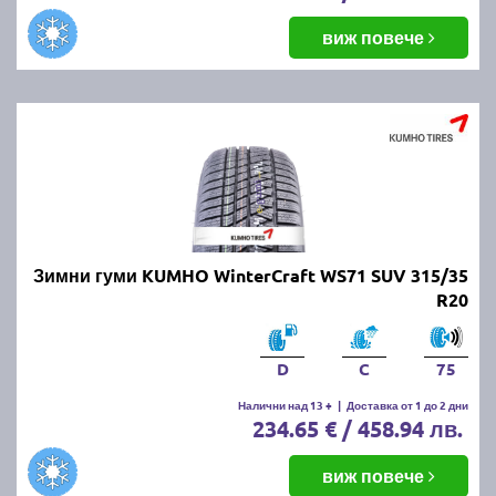
виж повече
Зимни гуми KUMHO WinterCraft WS71 SUV 315/35
R20
D
C
75
Налични над 13 +
|
Доставка от 1 до 2 дни
234.65 € / 458.94 лв.
виж повече