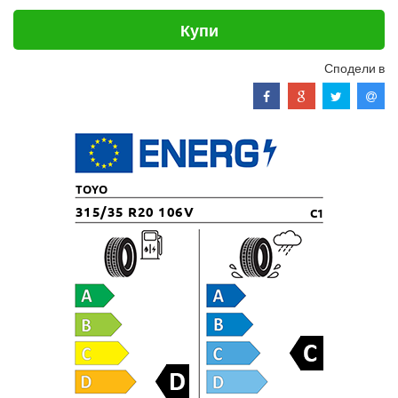
Купи
Сподели в
TOYO
315/35 R20 106V
C1