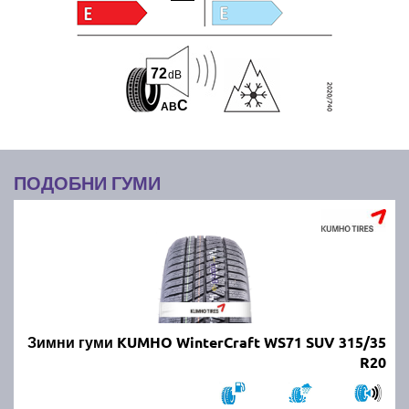
72
dB
C
A
B
ПОДОБНИ ГУМИ
Зимни гуми KUMHO WinterCraft WS71 SUV 315/35
R20