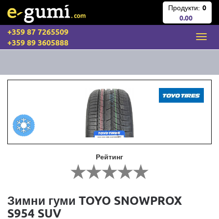
Продукти:
0
0.00
+359 87 7265509
+359 89 3605888
Рейтинг
Зимни гуми TOYO SNOWPROX
S954 SUV