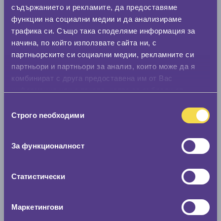
0 мм.
съдържанието и рекламите, да предоставяме
функции на социални медии и да анализираме
Нов размер
трафика си. Също така споделяме информация за
0 мм.
начина, по който използвате сайта ни, с
партньорските си социални медии, рекламните си
Скоростомер при 100
км/ч
партньори и партньори за анализ, които може да я
0 км/ч
комбинират с друга предоставена им от Вас
информация или с такава, която са събрали от
Намери гуми с новия размер
ползването от Ваша страна на услугите им.
Избор
Строго nеобходими
на
съгласие
По марка автомобил
За функционалност
Марка
Статистически
Модел
Маркетингови