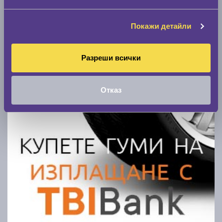
Покажи гуми
Покажи детайли
Разреши всички
Отказ